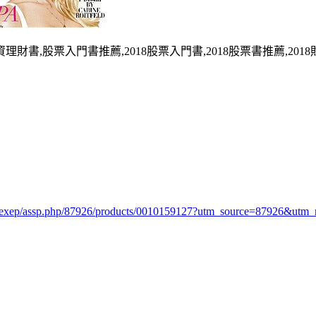
,小資理財書,股票入門書推薦,2018股票入門書,2018股票書推薦,2
w/exep/assp.php/87926/products/0010159127?utm_source=87926&u