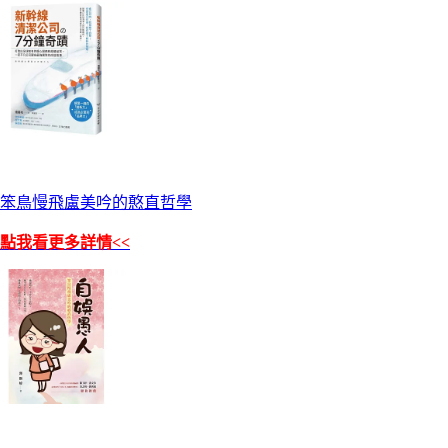
笨鳥慢飛盧美吟的憨直哲學
>點我看更多詳情<<