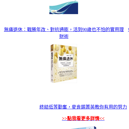
無痛退休：戰勝年改、對抗通膨，活到90歲也不怕的實用理
財術
終結低等勤奮，麥肯錫菁英教你有用的努力
>>點我看更多詳情<<