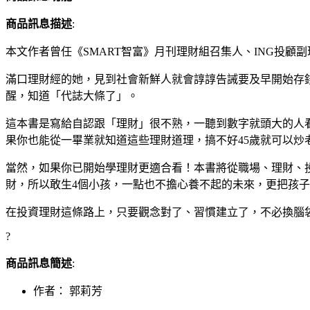
商品訊息描述
:
本文作者曾任《SMART智富》月刊理財組召集人、ING投顧副
滿口理財經的她，見到社會新鮮人就會諄諄告誡要及早開始存
醒，知道「代誌大條了」。
這本書是寫給自認跟「理財」很不熟，一聽到數字就頭大的人
果你也能從一畢業就知道這些理財道理，搞不好45歲就可以炒
當然，如果你已開始學理財更適合看！本書將從職場、理財、
財，所以敢生4個小孩，一點也不擔心養不起的未來，更把孩
在投資理財這條路上，只要觀念對了、習慣建立了，不必換腦
?
商品訊息簡述
:
作者： 郭莉芳