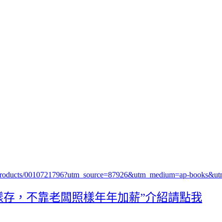
26/products/0010721796?utm_source=87926&utm_medium=ap-books&
樣存，不靠老闆照樣年年加薪”介紹請點我