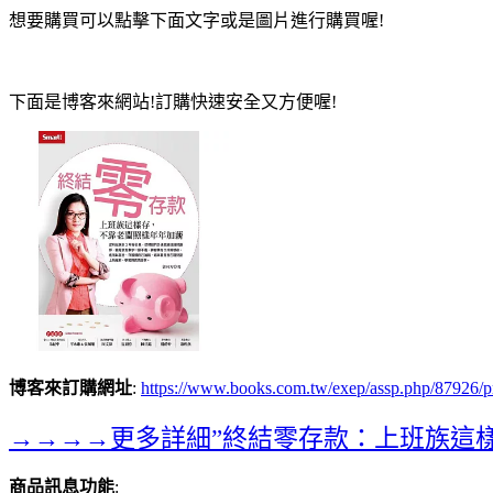
想要購買可以點擊下面文字或是圖片進行購買喔!
下面是博客來網站!訂購快速安全又方便喔!
博客來訂購網址
:
https://www.books.com.tw/exep/assp.php/879
→→→→更多詳細”終結零存款：上班族這
商品訊息功能
: