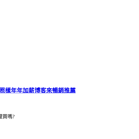
照樣年年加薪博客來暢銷推薦
買嗎?