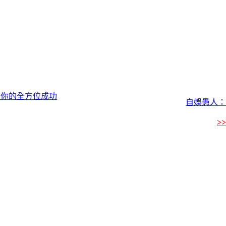
＝你的全方位成功
自娛愚人：
>