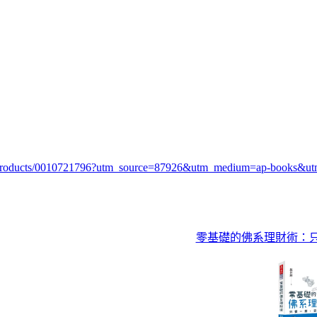
26/products/0010721796?utm_source=87926&utm_medium=ap-books&
零基礎的佛系理財術：