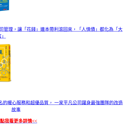
公司管理，讓「花錢」連本帶利滾回來，「人情債」都化為「大
富」
名的暖心服務和超優品質， 一家平凡公司躍身最強團隊的改造
故事
>點我看更多詳情<<