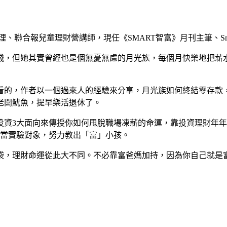
理、聯合報兒童理財營講師，現任《SMART智富》月刊主筆、Sm
錢，但她其實曾經也是個無憂無慮的月光族，每個月快樂地把薪
看的，作者以一個過來人的經驗來分享，月光族如何終結零存款
老闆魷魚，提早樂活退休了。
投資3大面向來傳授你如何甩脫職場凍薪的命運，靠投資理財年
子當實驗對象，努力教出「富」小孩。
袋，理財命運從此大不同。不必靠富爸媽加持，因為你自己就是