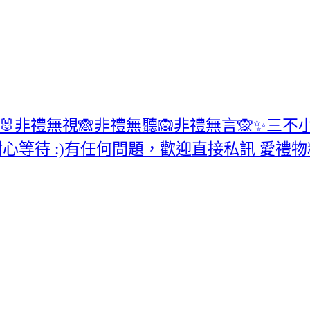
非禮無視🙈非禮無聽🙉非禮無言🙊✨三不小兔
心等待 :)有任何問題，歡迎直接私訊 愛禮