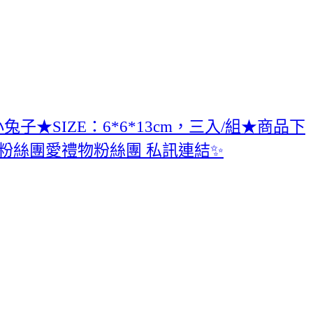
子★SIZE：6*6*13cm，三入/組★商品下
物粉絲團愛禮物粉絲團 私訊連結✨