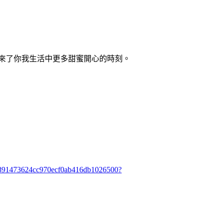
來了你我生活中更多甜蜜開心的時刻。
d2b891473624cc970ecf0ab416db1026500?