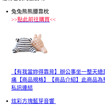
兔兔熊熊腰靠枕
>>
點此前往購買
<<
【有我當妳得靠背】辦公事坐一整天總
痛【商品規格】【商品介紹】此商品為預
私訊連結
炫彩方塊藍芽音響