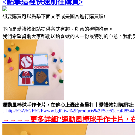
<點擊這裡快速前往購買>
想要購買可以點擊下面文字或是圖片進行購買喔!
下面是愛禮物網站提供各式有趣、創意的禮物推薦。
我們希望幫助大家都能送給喜歡的人一份最特別的心意。我們
運動風棒球手作卡片，在他心上轟出全壘打｜愛禮物訂購網址
:
t=https%3A%2F%2Fwww.igift.tw%2Fproducts%2F5ce52acafd8544
→→→→更多詳細”運動風棒球手作卡片，