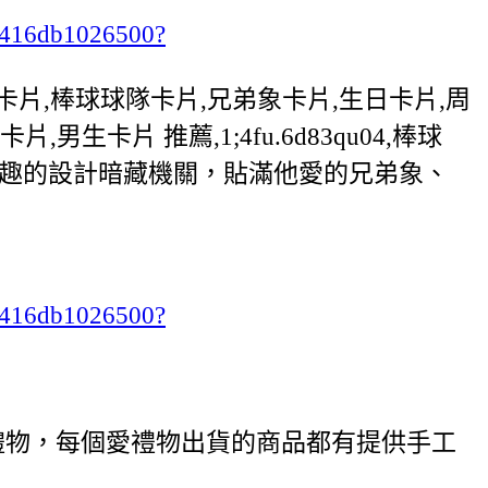
ab416db1026500?
隊卡片,棒球球隊卡片,兄弟象卡片,生日卡片,周
生卡片 推薦,1;4fu.6d83qu04,棒球
童趣的設計暗藏機關，貼滿他愛的兄弟象、
ab416db1026500?
禮物，每個愛禮物出貨的商品都有提供手工