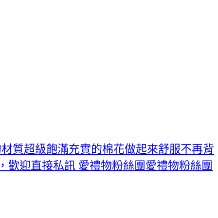
的材質超級飽滿充實的棉花做起來舒服不再背
題，歡迎直接私訊 愛禮物粉絲團愛禮物粉絲團