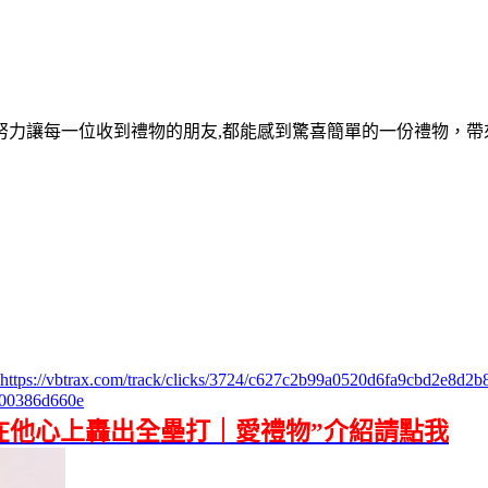
努力讓每一位收到禮物的朋友,都能感到驚喜簡單的一份禮物，帶
https://vbtrax.com/track/clicks/3724/c627c2b99a0520d6fa9cbd2e8
00386d660e
在他心上轟出全壘打｜愛禮物”介紹請點我