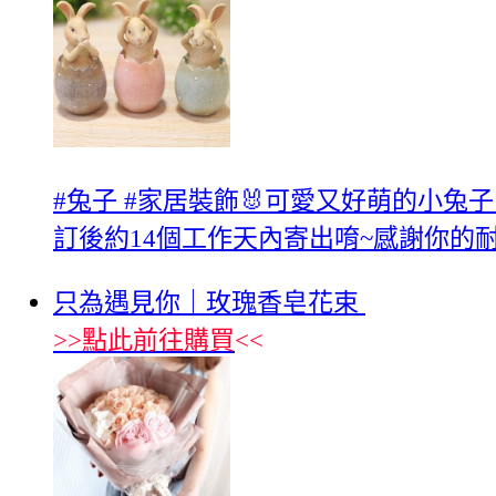
#兔子 #家居裝飾🐰可愛又好萌的小兔子
訂後約14個工作天內寄出唷~感謝你的耐
只為遇見你｜玫瑰香皂花束
>>
點此前往購買
<<