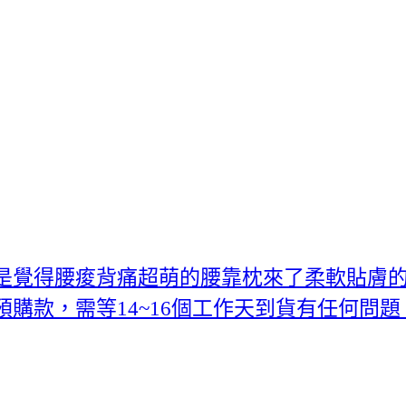
是覺得腰痠背痛超萌的腰靠枕來了柔軟貼膚
購款，需等14~16個工作天到貨有任何問