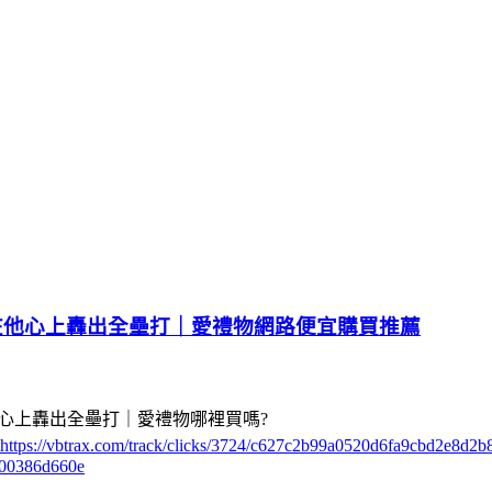
在他心上轟出全壘打｜愛禮物網路便宜購買推薦
心上轟出全壘打｜愛禮物哪裡買嗎?
https://vbtrax.com/track/clicks/3724/c627c2b99a0520d6fa9cbd2e8
00386d660e