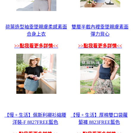
荷葉造型袖垂墜親膚柔感素面
雙層半截內裡垂墜親膚素面
合身上衣
彈力背心
>>點我看更多詳情<<
>>點我看更多詳情<<
【慢。生活】佩斯利襯衫縮腰
【慢。生活】厚棉雙口袋蘿
洋裝-F 8827FREE藍色
蔔褲 8823FREE藍色