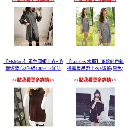
【MsMore】素色圓領上衣+毛
【Lockers 木櫃】寬鬆純色斜
織短背心2件組100911F咖啡
邊露肩吊帶上衣+短褲(黑色)
>>點我看更多詳情<<
>>點我看更多詳情<<