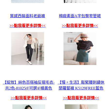
質感西裝面料老爺褲
棉麻素面A字包臀窄管裙
>>點我看更多詳情<<
>>點我看更多詳情<<
【綻放】純色百搭袖反摺毛衣-
【慢。生活】鬆緊腰刺繡休
共2色-81025(F可選)F橘黃色
閒蘿蔔褲 K5129FREE藍色
>>點我看更多詳情<<
>>點我看更多詳情<<