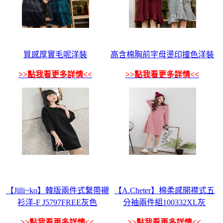
質感厚實毛呢洋裝
高含棉胸前字母燙印撞色洋裝
>>點我看更多詳情<<
>>點我看更多詳情<<
【Jilli~ko】韓版兩件式繫帶襯
【A.Cheter】棉柔感開襟式五
衫洋-F J5797FREE灰色
分袖兩件組100332XL灰
>>點我看更多詳情<<
>>點我看更多詳情<<