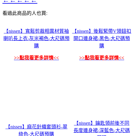
看過此商品的人也買:
【nissen】寬鬆剪裁相異材質袖
【nissen】後鬆緊帶V領鈕扣
喇叭長上衣-灰米褐色-大尺碼預
開口連身裙-黑色-大尺碼預
購
購
>>點我看更多詳情<<
>>點我看更多詳情<<
【nissen】鑰匙領前後不同
【nissen】麻花針織套頭衫-翠
長度連身裙-深藍色-大尺碼
綠色-大尺碼預購