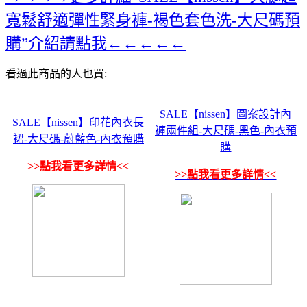
寬鬆舒適彈性緊身褲-褐色套色洗-大尺碼預
購”介紹請點我←←←←←
看過此商品的人也買:
SALE【nissen】圖案設計內
SALE【nissen】印花內衣長
褲兩件組-大尺碼-黑色-內衣預
裙-大尺碼-蔚藍色-內衣預購
購
>>點我看更多詳情<<
>>點我看更多詳情<<