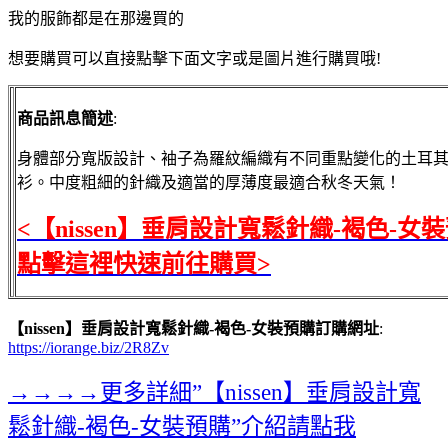
我的服飾都是在那邊買的
想要購買可以直接點擊下面文字或是圖片進行購買哦!
商品訊息簡述
:
身體部分寬版設計、袖子為羅紋編織有不同重點變化的土耳
衫。中度粗細的針織及適當的厚薄度最適合秋冬天氣！
<【nissen】垂肩設計寬鬆針織-褐色-女
點擊這裡快速前往購買>
【nissen】垂肩設計寬鬆針織-褐色-女裝預購訂購網址
:
https://iorange.biz/2R8Zv
→→→→更多詳細”【nissen】垂肩設計寬
鬆針織-褐色-女裝預購”介紹請點我