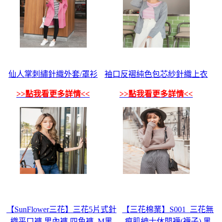
仙人掌刺繡針織外套/罩衫
袖口反褶純色包芯紗針織上衣
>>點我看更多詳情<<
>>點我看更多詳情<<
【SunFlower三花】三花5片式針
【三花棉業】S001_三花無
織平口褲.男內褲.四角褲_M黑
痕肌紳士休閒襪(襪子) 黑