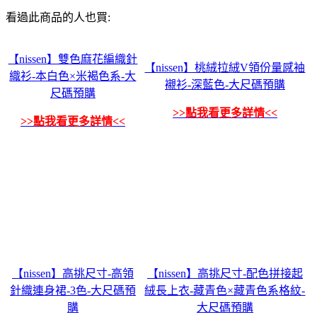
看過此商品的人也買:
【nissen】雙色麻花編織針
【nissen】桃絨拉絨V領份量感袖
織衫-本白色×米褐色系-大
襯衫-深藍色-大尺碼預購
尺碼預購
>>點我看更多詳情<<
>>點我看更多詳情<<
【nissen】高挑尺寸-高領
【nissen】高挑尺寸-配色拼接起
針織連身裙-3色-大尺碼預
絨長上衣-藏青色×藏青色系格紋-
購
大尺碼預購