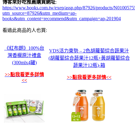
博客來好吃推薦購買網址
:
https://www.books.com.tw/exep/assp.php/87926/products/N0100575
utm_source=87926&utm_medium=ap-
books&utm_content=recommend&utm_campaign=ap-201904
看過此商品的人也買:
《紅布朗》100%台
VDS活力東勢 – 2色胡蘿蔔綜合蔬果汁
灣香檬原汁禮盒
(胡蘿蔔綜合蔬果汁12瓶+黃胡蘿蔔綜合
(300mlx4罐)
蔬果汁12瓶)-箱
>>點我看更多詳情
>>點我看更多詳情<<
<<