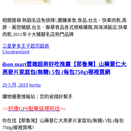
相關搜尋:熱銷名店免排隊!,團購美食,食品,台北．快車肉乾,高
屏．萬巒豬腳,台北．聯華食品各式規格種類,與海鴻飯店,快車
肉乾,2011年十大豬腳名店熱門品牌
三星
更多
王子
起司
超商
Uncategorized
ibon mart雲端超商好吃推薦【那魯灣】山藥薏仁大
燕麥片家庭包(無糖) 5包 (每包750g)哪裡買網
29 5 月, 2019
buyha
購物優惠情報站｜您的省錢好幫手
>>
好康GPS點擊這裡前往
<<
你在找【那魯灣】山藥薏仁大燕麥片家庭包(無糖) 5包 (每包
750g)哪裡買嗎?