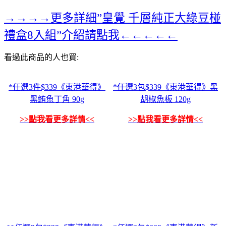
→→→→更多詳細”皇覺 千層純正大綠豆椪
禮盒8入組”介紹請點我←←←←←
看過此商品的人也買:
*任選3件$339《東港華得》
*任選3包$339《東港華得》黑
黑鮪魚丁角 90g
胡椒魚板 120g
>>點我看更多詳情<<
>>點我看更多詳情<<