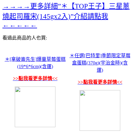
→→→→更多詳細”＊【TOP王子】三星蔥
燒起司羅宋(145gx2入)”介紹請點我
←←←←←
看過此商品的人也買:
＊任選[巴特里]季節限定草莓
＊[拿破崙先生]爆量草莓蛋糕
盒蛋糕(370g)(宇治金時)(含
(19*6*6cm)(含運)
運)
>>點我看更多詳情<<
>>點我看更多詳情<<