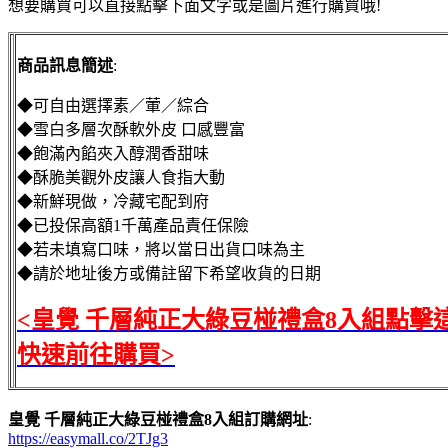
想要購買可以直接點擊下面文字或是圖片進行購買哦!
商品訊息簡述
:
◆可自由選擇素／葷／綜合
◆雪白多層次酥軟外皮 口感豐富
◆飽滿內餡夾入醇潤香甜味
◆酥脆美觀外皮讓人食指大動
◆新鮮現做，冷藏宅配到府
◆已投保高額1千萬產品責任保險
◆若未填寫口味，將以當日出貨口味為主
◆請於地址後方或備註留下希望收貨的日期
<皇覺 千層純正大綠豆椪禮盒8入組點擊
快速前往購買>
皇覺 千層純正大綠豆椪禮盒8入組訂購網址
:
https://easymall.co/2TJg3