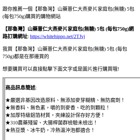
跟你推薦一個【那魯灣】山藥薏仁大燕麥片家庭包(無糖) 5包
(每包750g)購買的購物網站
【那魯灣】山藥薏仁大燕麥片家庭包(無糖) 5包 (每包750g)網
路訂購網址
:
https://whitehippo.net/2TJvj
我買【那魯灣】山藥薏仁大燕麥片家庭包(無糖) 5包 (每包
750g)都是在那邊買的
想要購買可以直接點擊下面文字或是圖片進行購買哦!
商品訊息簡述
:
★嚴選非基因改造原料、無添加麥芽糊精、無防腐劑！
★無香料、無色素，嚼的到麥香、吃的到顆粒！
★加厚特級鋁箔材質，夾練設計保存好方便！
★310農藥殘留、大腸桿菌群檢驗未檢出！
★熱豆漿、冰牛奶，冷熱溫沖泡都適合！