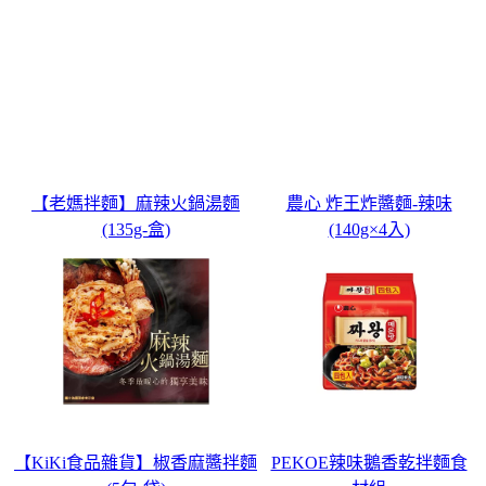
【老媽拌麵】麻辣火鍋湯麵
農心 炸王炸醬麵-辣味
(135g-盒)
(140g×4入)
【KiKi食品雜貨】椒香麻醬拌麵
PEKOE辣味鵝香乾拌麵食