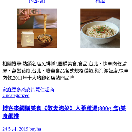
(5包-袋)
材組
相關搜尋:熱銷名店免排隊!,團購美食,食品,台北．快車肉乾,高
屏．萬巒豬腳,台北．聯華食品各式規格種類,與海鴻飯店,快車
肉乾,2011年十大豬腳名店熱門品牌
家庭
更多
燕麥片
薏仁
超商
Uncategorized
博客來網購美食《敬妻泡菜》人蔘雞湯(800g-盒)美
食網推
24 5 月, 2019
buyha