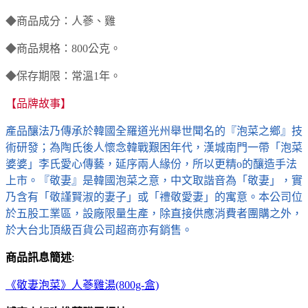
◆
商品成分：人蔘、雞
◆
商品規格：800公克。
◆
保存期限：常溫1年。
【品牌故事】
產品釀法乃傳承於韓國全羅道光州舉世聞名的『泡菜之鄉』技
術研發；為陶氏後人懷念韓戰艱困年代，漢城南門一帶「泡菜
婆婆」李氏愛心傳藝，延序兩人緣份，所以更精o的釀造手法
上市。『敬妻』是韓國泡菜之意，中文取諧音為「敬妻」，實
乃含有「敬謹賢淑的妻子」或「禮敬愛妻」的寓意。本公司位
於五股工業區，設廠限量生產，除直接供應消費者團購之外，
於大台北頂級百貨公司超商亦有銷售。
商品訊息簡述
:
《敬妻泡菜》人蔘雞湯(800g-盒)