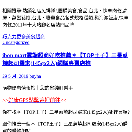
相關搜尋:熱銷名店免排隊!,團購美食,食品,台北．快車肉乾,高
屏．萬巒豬腳,台北．聯華食品各式規格種類,與海鴻飯店,快車
肉乾,2011年十大豬腳名店熱門品牌
巧克力
更多
美食
超商
Uncategorized
ibon mart雲端超商好吃推薦＊【TOP王子】三星蔥
燒起司羅宋(145gx2入)網購專賣店推
29 5 月, 2019
buyha
購物優惠情報站｜您的省錢好幫手
>>
好康GPS點擊這裡前往
<<
你在找＊【TOP王子】三星蔥燒起司羅宋(145gx2入)哪裡買嗎?
跟你推薦一個＊【TOP王子】三星蔥燒起司羅宋(145gx2入)購
買的購物網站