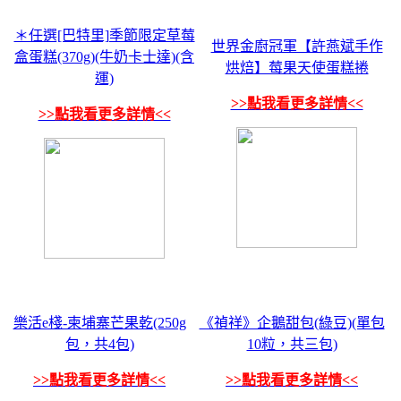
＊任選[巴特里]季節限定草莓
世界金廚冠軍【許燕斌手作
盒蛋糕(370g)(牛奶卡士達)(含
烘焙】莓果天使蛋糕捲
運)
>>點我看更多詳情<<
>>點我看更多詳情<<
樂活e棧-柬埔寨芒果乾(250g
《禎祥》企鵝甜包(綠豆)(單包
包，共4包)
10粒，共三包)
>>點我看更多詳情<<
>>點我看更多詳情<<