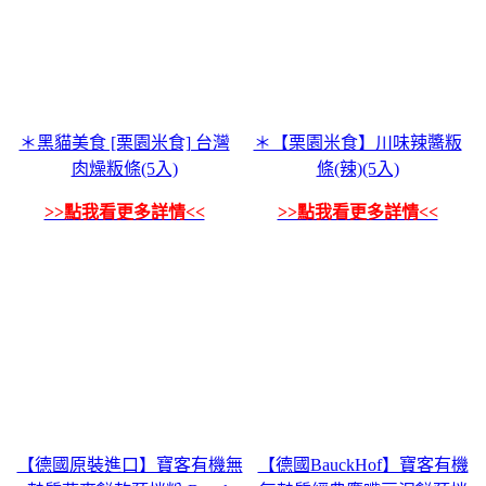
＊黑貓美食 [栗園米食] 台灣
＊【栗園米食】川味辣醬粄
肉燥粄條(5入)
條(辣)(5入)
>>點我看更多詳情<<
>>點我看更多詳情<<
【德國原裝進口】寶客有機無
【德國BauckHof】寶客有機