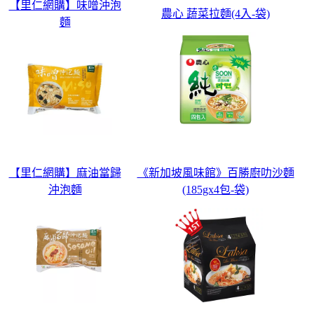
【里仁網購】味噌沖泡
農心 蔬菜拉麵(4入-袋)
麵
【里仁網購】麻油當歸
《新加坡風味館》百勝廚叻沙麵
沖泡麵
(185gx4包-袋)