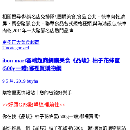
相關搜尋:熱銷名店免排隊!,團購美食,食品,台北．快車肉乾,高
屏．萬巒豬腳,台北．聯華食品各式規格種類,與海鴻飯店,快車
肉乾,2011年十大豬腳名店熱門品牌
更多
正大
美食
超商
Uncategorized
ibon mart雲端超商網購美食《品峻》柚子花蜂蜜
(500g一罐)哪裡買購物網
9 5 月, 2019
buyha
購物優惠情報站｜您的省錢好幫手
>>
好康GPS點擊這裡前往
<<
你在找《品峻》柚子花蜂蜜(500g一罐)哪裡買嗎?
跟你推薦一個《品峻》柚子花蜂蜜(500g一罐)購買的購物網站