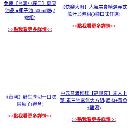
免運【台灣小糧口】健康
【快樂大廚】人氣美食精選義式
油品 ●椰子油-500ml罐(2
醬汁15包組(3種口味任選)
罐組)
>>點我看更多詳情<<
>>點我看更多詳情<<
中元普渡拜拜【高興宴】素人上
《台灣》野生厚切一口吃
菜-素三牲富氣大方組(爌肉+黃魚
烏魚子(禮盒)
+雞湯)
>>點我看更多詳情<<
>>點我看更多詳情<<