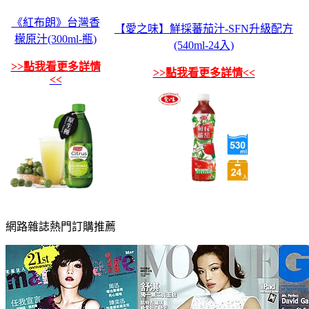
《紅布朗》台灣香
【愛之味】鮮採蕃茄汁-SFN升級配方
檬原汁(300ml-瓶)
(540ml-24入)
>>點我看更多詳情
>>點我看更多詳情<<
<<
網路雜誌熱門訂購推薦