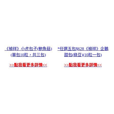
《禎祥》小虎包子(鮑魚菇)
*任選五包$628《禎祥》企鵝
(單包10粒，共三包)
甜包(綠豆)(10粒一包)
>>點我看更多詳情<<
>>點我看更多詳情<<