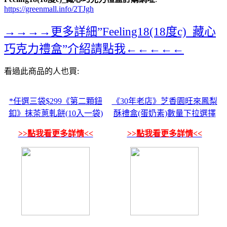
https://greenmall.info/2TJgh
→→→→更多詳細”Feeling18(18度c)_藏心
巧克力禮盒”介紹請點我←←←←←
看過此商品的人也買:
*任選三袋$299《第二顆鈕
《30年老店》芝香園旺來鳳梨
釦》抹茶蔥軋餅(10入一袋)
酥禮盒(蛋奶素)數量下拉選擇
>>點我看更多詳情<<
>>點我看更多詳情<<