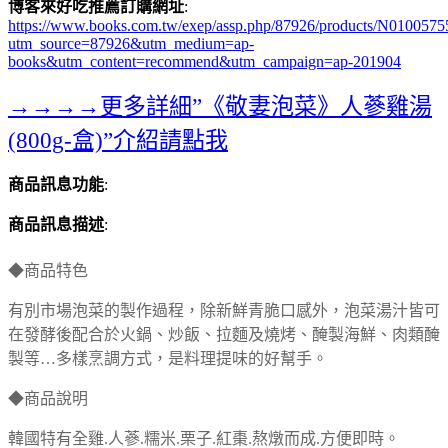
博客來好吃推薦訂購網址
:
https://www.books.com.tw/exep/assp.php/87926/products/N0100575
utm_source=87926&utm_medium=ap-
books&utm_content=recommend&utm_campaign=ap-201904
→→→→更多詳細”《敬妻泡菜》人蔘雞湯
(800g-盒)”介紹請點我
商品訊息功能
:
商品訊息描述
:
◆商品特色
有別市場泡菜的製作過程，除新鮮青脆口感外，泡菜湯汁皆可
在發酵後配合於火鍋、炒飯、拉麵及燒烤、醃製海鮮、肉類醃
製等…多樣烹調方式，是料理提味的好幫手。
◆商品說明
韓國特有全雞.人蔘.糯米.栗子.紅棗.熬燉而成.方便即時。