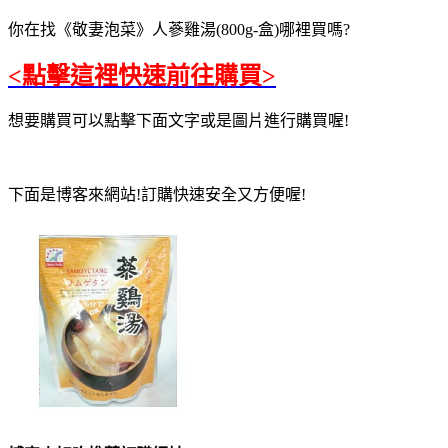
你在找《敬妻泡菜》人蔘雞湯(800g-盒)哪裡買嗎?
<點擊這裡快速前往購買>
想要購買可以點擊下面文字或是圖片進行購買喔!
下面是博客來網站!訂購快速安全又方便喔!