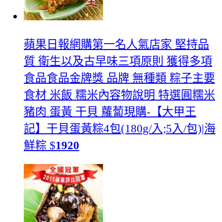
蘋果日報網購第一名人氣店家 堅持品
質 衛生以及古早味三項原則 獲得多項
食品食品金牌獎 品牌 無種類 粽子主要
食材 米飯 糯米內容物說明 特選圓糯米
豬肉 蛋黃 干貝 蘿蔔
現購-【大甲王
記】干貝蛋黃粽4包(180g/入;5入/包)|海
鮮粽
$
1920