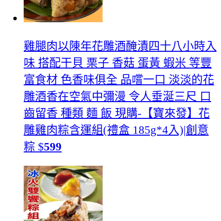
雞腿肉以陳年花雕酒醃漬四十八小時入
味 搭配干貝 栗子 香菇 蛋黃 蝦米 等豐
富食材 色香味俱全 品嚐一口 淡淡的花
雕酒香在空氣中彌漫 令人垂涎三尺 口
齒留香 種類 麵 飯
現購-【寶來發】花
雕雞肉粽含運組(禮盒 185g*4入)|創意
粽
$
599