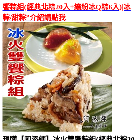
饗粽組(經典北粽20入+繽紛冰Q粽6入)|冰
粽/甜粽”介紹請點我
現購【阿添師】冰火雙饗粽組(經典北粽20