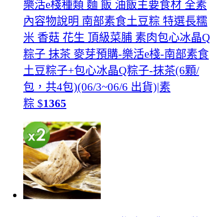
樂活e棧種類 麵 飯 油飯主要食材 全素
內容物說明 南部素食土豆粽 特選長糯
米 香菇 花生 頂級菜脯 素肉包心冰晶Q
粽子 抹茶 麥芽
預購-樂活e棧-南部素食
土豆粽子+包心冰晶Q粽子-抹茶(6顆/
包，共4包)(06/3~06/6 出貨)|素
粽
$
1365