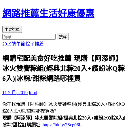
網路推薦生活好康優惠
搜
跳
主要選單
尋
至
搜
主
尋
2019端午節粽子推薦
要
關
內
網購宅配美食好吃推薦-現購【阿添師】
鍵
容
字:
冰火雙饗粽組(經典北粽20入+繽紛冰Q粽
區
6入)|冰粽/甜粽網路哪裡買
11 5 月, 2019
food
你在找現購【阿添師】冰火雙饗粽組(經典北粽20入+繽紛冰Q
粽6入)|冰粽/甜粽哪裡買嗎?
現購【阿添師】冰火雙饗粽組(經典北粽20入+繽紛冰Q粽6入)|
冰粽/甜粽訂購網址
:
https://bit.ly/2Scp06L