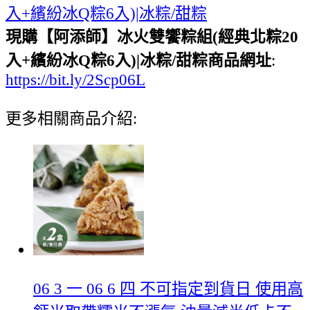
入+繽紛冰Q粽6入)|冰粽/甜粽
現購【阿添師】冰火雙饗粽組(經典北粽20
入+繽紛冰Q粽6入)|冰粽/甜粽商品網址
:
https://bit.ly/2Scp06L
更多相關商品介紹:
06 3 一 06 6 四 不可指定到貨日 使用高