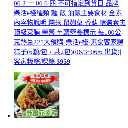
06 3 一 06 6 四 不可指定到貨日 品牌
樂活e棧種類 麵 飯 油飯主要食材 全素
內容物說明 糯米 鼠麴草 香菇 精選素肉
頂級菜脯 荸薺 芋頭營養標示 每100公
克熱量225大
預購-樂活e棧-素食客家粿
粽子(6顆/包，共2包)(06/3~06/6 出貨)|
客家粄粽/粿粽
$
959