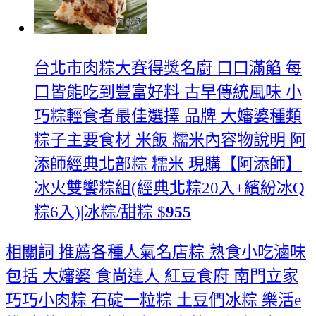
台北市肉粽大賽得獎名廚 口口滿餡 每
口皆能吃到豐富好料 古早傳統風味 小
巧粽輕食者最佳選擇 品牌 大嬸婆種類
粽子主要食材 米飯 糯米內容物說明 阿
添師經典北部粽 糯米
現購【阿添師】
冰火雙饗粽組(經典北粽20入+繽紛冰Q
粽6入)|冰粽/甜粽
$
955
相關詞 推薦各種人氣名店粽 熟食小吃滷味
包括 大嬸婆 食尚達人 紅豆食府 南門立家
巧巧小肉粽 石碇一粒粽 土豆們冰粽 樂活e