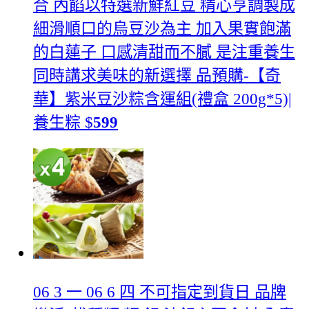
合 內餡以特選新鮮紅豆 精心亨調製成
細滑順口的烏豆沙為主 加入果實飽滿
的白蓮子 口感清甜而不膩 是注重養生
同時講求美味的新選擇 品
預購-【奇
華】紫米豆沙粽含運組(禮盒 200g*5)|
養生粽
$
599
06 3 一 06 6 四 不可指定到貨日 品牌