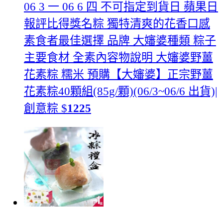
06 3 一 06 6 四 不可指定到貨日 蘋果日
報評比得獎名粽 獨特清爽的花香口感
素食者最佳選擇 品牌 大嬸婆種類 粽子
主要食材 全素內容物說明 大嬸婆野薑
花素粽 糯米
預購【大嬸婆】正宗野薑
花素粽40顆組(85g/顆)(06/3~06/6 出貨)|
創意粽
$
1225