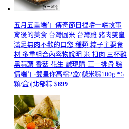
五月五重端午 傳奇節日裡嚐一嚐故事
背後的美食 台灣圓米 台灣雞 豬肉雙皇
滿足無肉不歡的口慾 種類 粽子主要食
材 多重組合內容物說明 米 扣肉 三杯雞
黑蒜頭 香菇 花生 鹹
現購-正一排骨 粽
情端午-雙皇你高粽2盒(鹹米粽180g *6
顆/盒)|北部粽
$
899