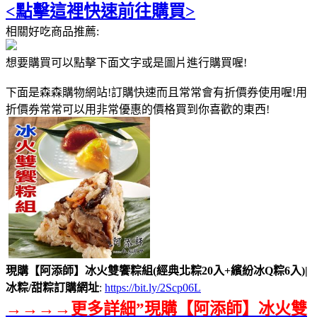
<點擊這裡快速前往購買>
相關好吃商品推薦:
想要購買可以點擊下面文字或是圖片進行購買喔!
下面是森森購物網站!訂購快速而且常常會有折價券使用喔!用
折價券常常可以用非常優惠的價格買到你喜歡的東西!
現購【阿添師】冰火雙饗粽組(經典北粽20入+繽紛冰Q粽6入)|
冰粽/甜粽訂購網址
:
https://bit.ly/2Scp06L
→→→→更多詳細”現購【阿添師】冰火雙