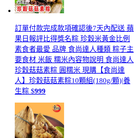
訂單付款完成款項確認後7天內配送 蘋
果日報評比得獎名粽 珍穀米黃金比例
素食者最愛 品牌 食尚達人種類 粽子主
要食材 米飯 糯米內容物說明 食尚達人
珍穀菇菇素粽 圓糯米
現購【食尚達
人】珍穀菇菇素粽10顆組(180g/顆)|養
生粽
$
999