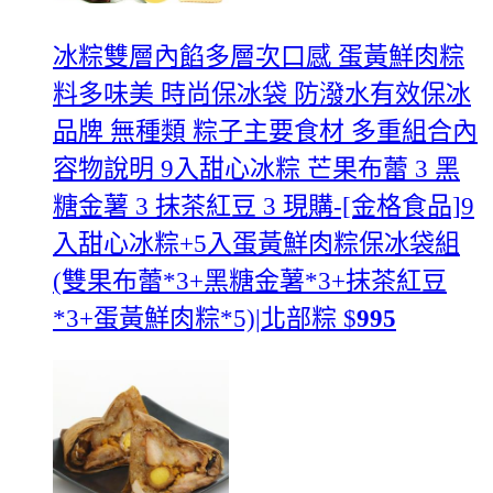
冰粽雙層內餡多層次口感 蛋黃鮮肉粽
料多味美 時尚保冰袋 防潑水有效保冰
品牌 無種類 粽子主要食材 多重組合內
容物說明 9入甜心冰粽 芒果布蕾 3 黑
糖金薯 3 抹茶紅豆 3
現購-[金格食品]9
入甜心冰粽+5入蛋黃鮮肉粽保冰袋組
(雙果布蕾*3+黑糖金薯*3+抹茶紅豆
*3+蛋黃鮮肉粽*5)|北部粽
$
995