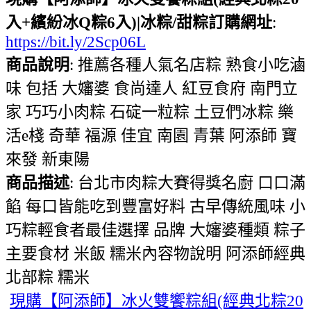
入+繽紛冰Q粽6入)|冰粽/甜粽訂購網址
:
https://bit.ly/2Scp06L
商品說明
: 推薦各種人氣名店粽 熟食小吃滷
味 包括 大嬸婆 食尚達人 紅豆食府 南門立
家 巧巧小肉粽 石碇一粒粽 土豆們冰粽 樂
活e棧 奇華 福源 佳宜 南園 青葉 阿添師 寶
來發 新東陽
商品描述
: 台北市肉粽大賽得獎名廚 口口滿
餡 每口皆能吃到豐富好料 古早傳統風味 小
巧粽輕食者最佳選擇 品牌 大嬸婆種類 粽子
主要食材 米飯 糯米內容物說明 阿添師經典
北部粽 糯米
現購【阿添師】冰火雙饗粽組(經典北粽20