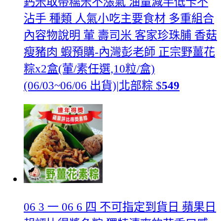
鈣米取帶糯米不漲氣 油量減半低卡不
沾手 種類 人氣小吃主要食材 多重組合
內容物說明 葷 壽司米 客家珍珠脯 香菇
瘦豬肉 蝦
預購-內灣彭老師 正宗野薑花
粽x2盒(葷/素任選,10粒/盒)
(06/03~06/06 出貨)|北部粽
$
549
06 3 一 06 6 四 不可指定到貨日 蘋果日