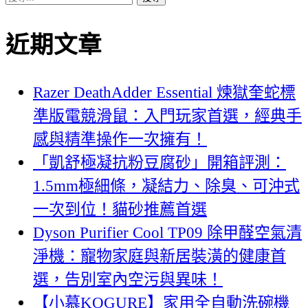
尋
近期文章
關
鍵
字:
Razer DeathAdder Essential 煉獄奎蛇標
準版電競滑鼠：入門玩家首選，經典手
感與精準操作一次擁有！
「凱舒極凝抗粉豆腐砂」開箱評測：
1.5mm極細條，凝結力、除臭、可沖式
一次到位！貓砂推薦首選
Dyson Purifier Cool TP09 除甲醛空氣清
淨機：寵物家庭與新居裝潢的健康首
選，告別室內空污與異味！
【小慕KOGURE】家用全自動洗碗機