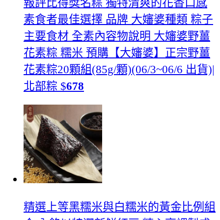
報評比得獎名粽 獨特清爽的花香口感
素食者最佳選擇 品牌 大嬸婆種類 粽子
主要食材 全素內容物說明 大嬸婆野薑
花素粽 糯米
預購【大嬸婆】正宗野薑
花素粽20顆組(85g/顆)(06/3~06/6 出貨)|
北部粽
$
678
精選上等黑糯米與白糯米的黃金比例組