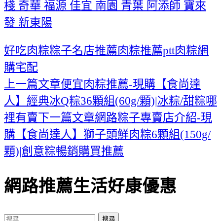
棧 奇華 福源 佳宜 南園 青葉 阿添師 寶來
發 新東陽
好吃肉粽
粽子名店推薦
肉粽推薦ptt
肉粽網
購宅配
上一篇文章
便宜肉粽推薦-現購【食尚達
文
人】經典冰Q粽36顆組(60g/顆)|冰粽/甜粽哪
章
裡有賣
下一篇文章
網路粽子專賣店介紹-現
導
購【食尚達人】獅子頭鮮肉粽6顆組(150g/
顆)|創意粽暢銷購買推薦
覽
網路推薦生活好康優惠
搜