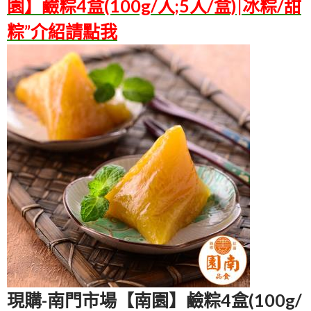
園】鹼粽4盒(100g/入;5入/盒)|冰粽/甜
粽”介紹請點我
現購-南門市場【南園】鹼粽4盒(100g/