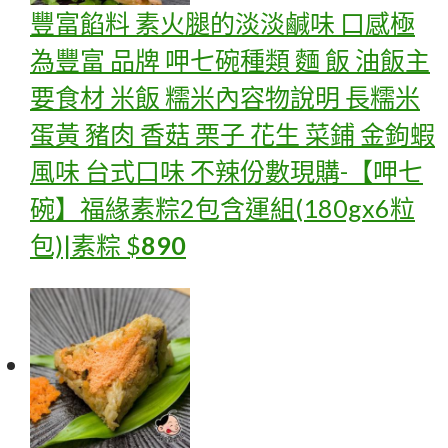
豐富餡料 素火腿的淡淡鹹味 口感極
為豐富 品牌 呷七碗種類 麵 飯 油飯主
要食材 米飯 糯米內容物說明 長糯米
蛋黃 豬肉 香菇 栗子 花生 菜鋪 金鉤蝦
風味 台式口味 不辣份數
現購-【呷七
碗】福緣素粽2包含運組(180gx6粒
包)|素粽
$
890