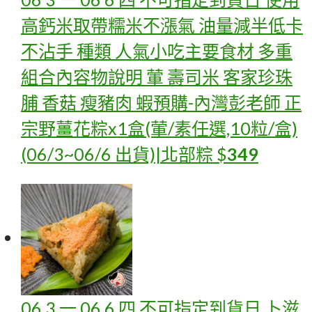
高鈣米取帶糯米不漲氣 油量減半低卡
不沾手 種類 人氣小吃主要食材 多重
組合內容物說明 葷 壽司米 客家珍珠
脯 香菇 瘦豬肉 蝦
預購-內灣彭老師 正
宗野薑花粽x1盒(葷/素任選,10粒/盒)
(06/3~06/6 出貨)|北部粽
$
349
06 3 一 06 6 四 不可指定到貨日 卜滋