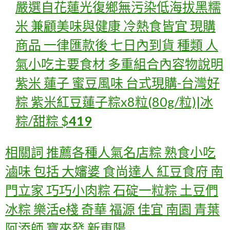
嚴選自花蓮光復鄉無污染低海拔黑糯
米 兼顧美味與健康 冷熱食皆宜 現購
商品 一律匯款後 七日內到貨 種類 人
氣小吃主要食材 多重組合內容物說明
紫米 蓮子 蜜豆風味 台式
現購-台灣好
粽 紫米紅豆蓮子粽x8粒(80g/粒)|冰
粽/甜粽
$
419
相關詞 推薦各種人氣名店粽 熟食小吃
滷味 包括 大嬸婆 食尚達人 紅豆食府 南
門立家 巧巧小肉粽 石碇一粒粽 土豆們
冰粽 樂活e棧 奇華 福源 佳宜 南園 青葉
阿添師 寶來發 新東陽