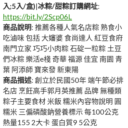
入;5入/盒)|冰粽/甜粽訂購網址
:
https://bit.ly/2Scp06L
商品說明
: 推薦各種人氣名店粽 熟食小
吃滷味 包括 大嬸婆 食尚達人 紅豆食府
南門立家 巧巧小肉粽 石碇一粒粽 土豆
們冰粽 樂活e棧 奇華 福源 佳宜 南園 青
葉 阿添師 寶來發 新東陽
商品描述
: 創立於民國50年 端午節必排
名店 烹飪高手郭月英推薦 品牌 無種類
粽子主要食材 米飯 糯米內容物說明 圓
糯米 三偏磷酸鈉營養標示 每100公克
熱量155 2大卡 蛋白質9 5公克