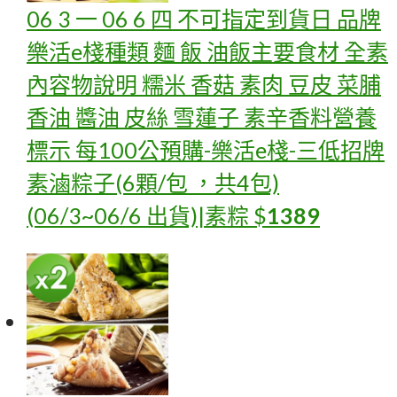
06 3 一 06 6 四 不可指定到貨日 品牌
樂活e棧種類 麵 飯 油飯主要食材 全素
內容物說明 糯米 香菇 素肉 豆皮 菜脯
香油 醬油 皮絲 雪蓮子 素辛香料營養
標示 每100公
預購-樂活e棧-三低招牌
素滷粽子(6顆/包 ，共4包)
(06/3~06/6 出貨)|素粽
$
1389