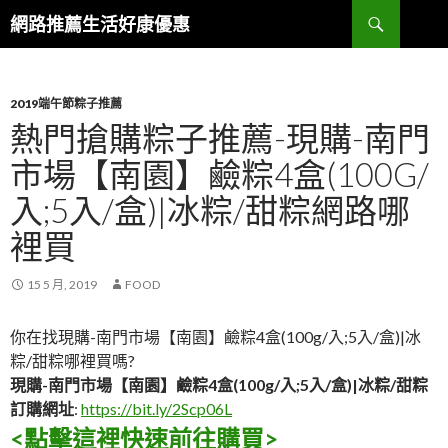
搜
網路推薦生活好康優惠
尋
跳
至
主
要
2019端午節粽子推薦
內
熱門搶購粽子推薦-現購-南門
容
市場【南園】鹼粽4盒(100G/
區
入;5入/盒)|冰粽/甜粽網路哪
裡買
15 5 月, 2019
FOOD
你在找現購-南門市場【南園】鹼粽4盒(100g/入;5入/盒)|冰
粽/甜粽哪裡買嗎?
現購-南門市場【南園】鹼粽4盒(100g/入;5入/盒)|冰粽/甜粽
訂購網址
:
https://bit.ly/2Scp06L
<點擊這裡快速前往購買>