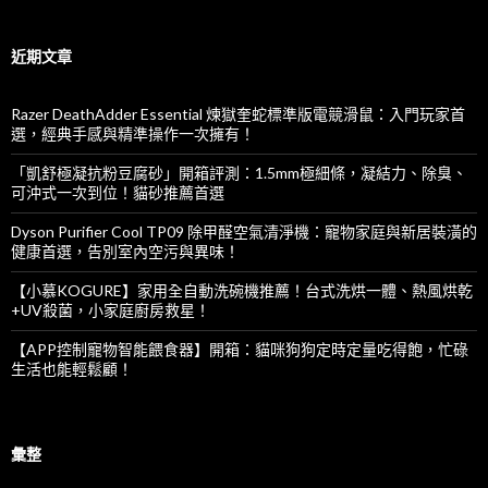
關
鍵
字:
近期文章
Razer DeathAdder Essential 煉獄奎蛇標準版電競滑鼠：入門玩家首
選，經典手感與精準操作一次擁有！
「凱舒極凝抗粉豆腐砂」開箱評測：1.5mm極細條，凝結力、除臭、
可沖式一次到位！貓砂推薦首選
Dyson Purifier Cool TP09 除甲醛空氣清淨機：寵物家庭與新居裝潢的
健康首選，告別室內空污與異味！
【小慕KOGURE】家用全自動洗碗機推薦！台式洗烘一體、熱風烘乾
+UV殺菌，小家庭廚房救星！
【APP控制寵物智能餵食器】開箱：貓咪狗狗定時定量吃得飽，忙碌
生活也能輕鬆顧！
彙整