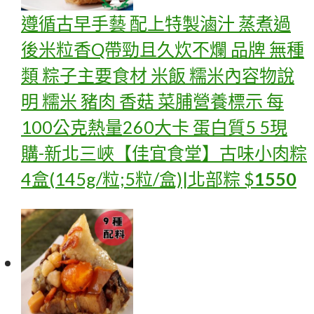
遵循古早手藝 配上特製滷汁 蒸煮過
後米粒香Q帶勁且久炊不爛 品牌 無種
類 粽子主要食材 米飯 糯米內容物說
明 糯米 豬肉 香菇 菜脯營養標示 每
100公克熱量260大卡 蛋白質5 5
現
購-新北三峽【佳宜食堂】古味小肉粽
4盒(145g/粒;5粒/盒)|北部粽
$
1550