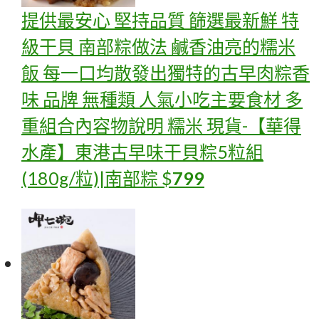
提供最安心 堅持品質 篩選最新鮮 特
級干貝 南部粽做法 鹹香油亮的糯米
飯 每一口均散發出獨特的古早肉粽香
味 品牌 無種類 人氣小吃主要食材 多
重組合內容物說明 糯米
現貨-【華得
水產】東港古早味干貝粽5粒組
(180g/粒)|南部粽
$
799