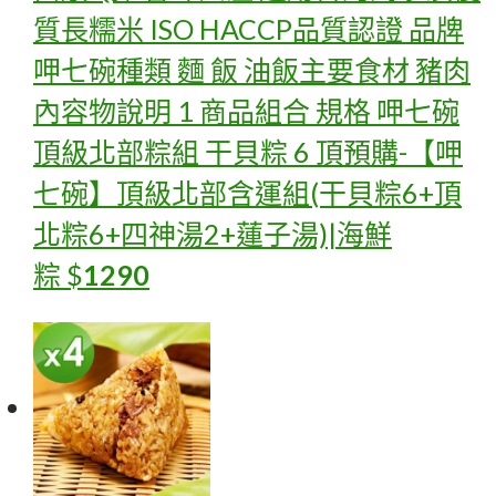
質長糯米 ISO HACCP品質認證 品牌
呷七碗種類 麵 飯 油飯主要食材 豬肉
內容物說明 1 商品組合 規格 呷七碗
頂級北部粽組 干貝粽 6 頂
預購-【呷
七碗】頂級北部含運組(干貝粽6+頂
北粽6+四神湯2+蓮子湯)|海鮮
粽
$
1290