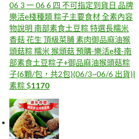
06 3 一 06 6 四 不可指定到貨日 品牌
樂活e棧種類 粽子主要食材 全素內容
物說明 南部素食土豆粽 特選長糯米
香菇 花生 頂級菜脯 素肉御品麻油猴
頭菇粽 糯米 猴頭菇
預購-樂活e棧-南
部素食土豆粽子+御品麻油猴頭菇粽
子(6顆/包，共2包)(06/3~06/6 出貨)|
素粽
$
1170