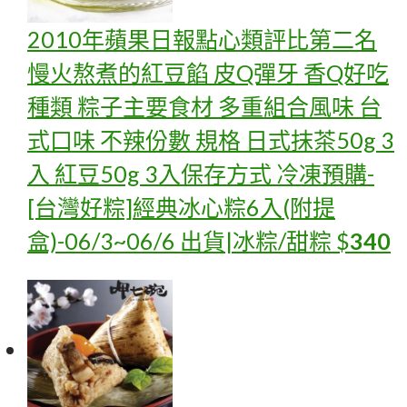
2010年蘋果日報點心類評比第二名
慢火熬煮的紅豆餡 皮Q彈牙 香Q好吃
種類 粽子主要食材 多重組合風味 台
式口味 不辣份數 規格 日式抹茶50g 3
入 紅豆50g 3入保存方式 冷凍
預購-
[台灣好粽]經典冰心粽6入(附提
盒)-06/3~06/6 出貨|冰粽/甜粽
$
340