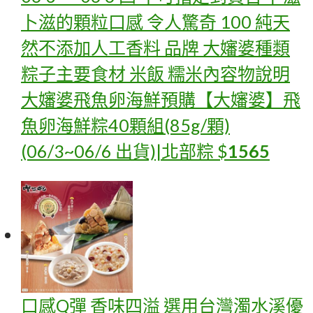
卜滋的顆粒口感 令人驚奇 100 純天
然不添加人工香料 品牌 大嬸婆種類
粽子主要食材 米飯 糯米內容物說明
大嬸婆飛魚卵海鮮
預購【大嬸婆】飛
魚卵海鮮粽40顆組(85g/顆)
(06/3~06/6 出貨)|北部粽
$
1565
口感Q彈 香味四溢 選用台灣濁水溪優