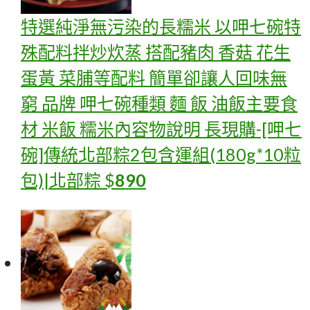
特選純淨無污染的長糯米 以呷七碗特
殊配料拌炒炊蒸 搭配豬肉 香菇 花生
蛋黃 菜脯等配料 簡單卻讓人回味無
窮 品牌 呷七碗種類 麵 飯 油飯主要食
材 米飯 糯米內容物說明 長
現購-[呷七
碗]傳統北部粽2包含運組(180g*10粒
包)|北部粽
$
890