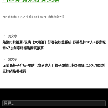
好吃肉粽
粽子名店推薦
肉粽推薦PTT
肉粽網購宅配
文
上一篇文章
章
熱銷肉粽推薦-現購【大嬸婆】好客包粽雙饗組(野薑花粽10入+客家粄
粽6入)|創意粽暢銷購買推薦
導
覽
下一篇文章
cp值高粽子介紹-現購【食尚達人】獅子頭鮮肉粽24顆組(150g/顆)|創
意粽網路哪裡買
搜
尋