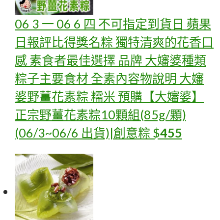
06 3 一 06 6 四 不可指定到貨日 蘋果
日報評比得獎名粽 獨特清爽的花香口
感 素食者最佳選擇 品牌 大嬸婆種類
粽子主要食材 全素內容物說明 大嬸
婆野薑花素粽 糯米
預購【大嬸婆】
正宗野薑花素粽10顆組(85g/顆)
(06/3~06/6 出貨)|創意粽
$
455