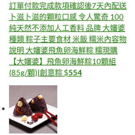
訂單付款完成款項確認後7天內配送
卜滋卜滋的顆粒口感 令人驚奇 100
純天然不添加人工香料 品牌 大嬸婆
種類 粽子主要食材 米飯 糯米內容物
說明 大嬸婆飛魚卵海鮮粽 糯
現購
【大嬸婆】飛魚卵海鮮粽10顆組
(85g/顆)|創意粽
$
554