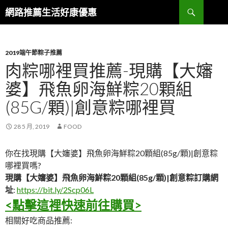
搜
網路推薦生活好康優惠
尋
跳
至
主
要
2019端午節粽子推薦
內
肉粽哪裡買推薦-現購【大嬸
容
婆】飛魚卵海鮮粽20顆組
區
(85G/顆)|創意粽哪裡買
28 5 月, 2019
FOOD
你在找現購【大嬸婆】飛魚卵海鮮粽20顆組(85g/顆)|創意粽
哪裡買嗎?
現購【大嬸婆】飛魚卵海鮮粽20顆組(85g/顆)|創意粽訂購網
址
:
https://bit.ly/2Scp06L
<點擊這裡快速前往購買>
相關好吃商品推薦: