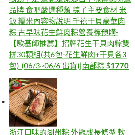
品牌 食吧嚴選種類 粽子主要食材 米
飯 糯米內容物說明 千禧干貝豪華肉
粽 古早味花生鮮肉粽營養標
預購-
【歐基師推薦】招牌花生干貝肉粽雙
拼30顆組(共6包-花生鮮肉+干貝各3
包)-(06/3~06/6 出貨)|南部粽
$
1770
浙江口味的湖州粽 外觀成長條型 軟