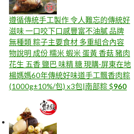
遵循傳統手工製作 令人難忘的傳統好
滋味 一口咬下口感豐富不油膩 品牌
無種類 粽子主要食材 多重組合內容
物說明 成份 糯米 蝦米 蛋黃 香菇 豬肉
花生 五香 鹽巴 味精 糖
現購-屏東在地
楊媽媽60年傳統好味道手工飄香肉粽
(1000g±10%/包) x3包|南部粽
$
960