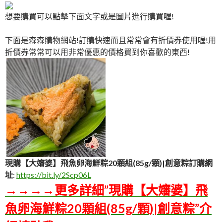
想要購買可以點擊下面文字或是圖片進行購買喔!
下面是森森購物網站!訂購快速而且常常會有折價券使用喔!用
折價券常常可以用非常優惠的價格買到你喜歡的東西!
現購【大嬸婆】飛魚卵海鮮粽20顆組(85g/顆)|創意粽訂購網
址
:
https://bit.ly/2Scp06L
→→→→更多詳細”現購【大嬸婆】飛
魚卵海鮮粽20顆組(85g/顆)|創意粽”介