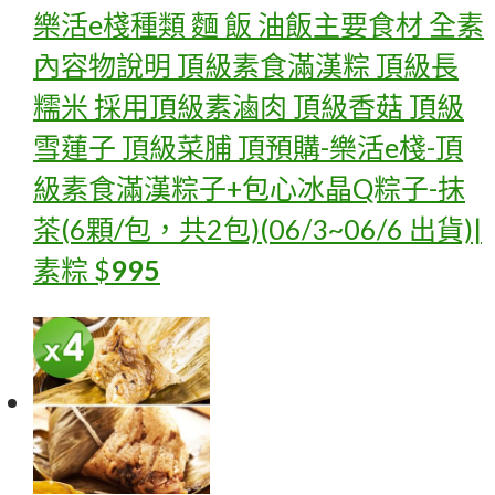
樂活e棧種類 麵 飯 油飯主要食材 全素
內容物說明 頂級素食滿漢粽 頂級長
糯米 採用頂級素滷肉 頂級香菇 頂級
雪蓮子 頂級菜脯 頂
預購-樂活e棧-頂
級素食滿漢粽子+包心冰晶Q粽子-抹
茶(6顆/包，共2包)(06/3~06/6 出貨)|
素粽
$
995