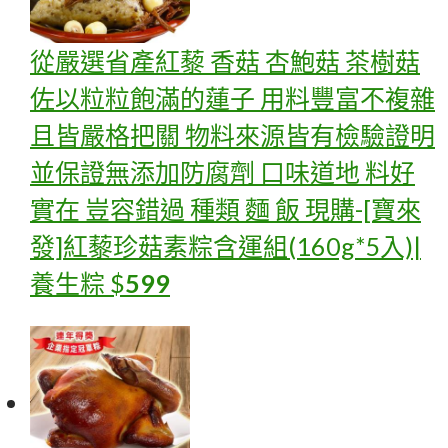
從嚴選省產紅藜 香菇 杏鮑菇 茶樹菇
佐以粒粒飽滿的蓮子 用料豐富不複雜
且皆嚴格把關 物料來源皆有檢驗證明
並保證無添加防腐劑 口味道地 料好
實在 豈容錯過 種類 麵 飯
現購-[寶來
發]紅藜珍菇素粽含運組(160g*5入)|
養生粽
$
599