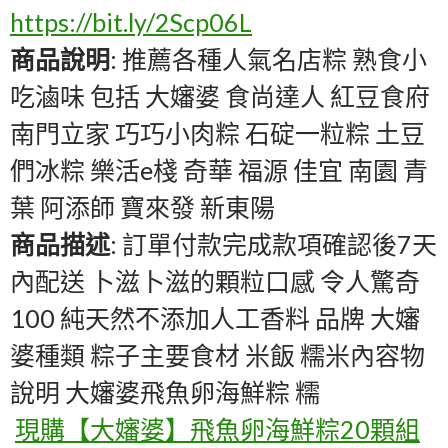
https://bit.ly/2Scp06L
商品說明
: 推薦各種人氣名店粽 熟食小
吃滷味 包括 大嬸婆 食尚達人 紅豆食府
南門立家 巧巧小肉粽 石碇一粒粽 土豆
們冰粽 樂活e棧 奇華 福源 佳宜 南園 青
葉 阿添師 寶來發 新東陽
商品描述
: 訂單付款完成款項確認後7天
內配送 卜滋卜滋的顆粒口感 令人驚奇
100 純天然不添加人工香料 品牌 大嬸
婆種類 粽子主要食材 米飯 糯米內容物
說明 大嬸婆飛魚卵海鮮粽 糯
現購【大嬸婆】飛魚卵海鮮粽20顆組