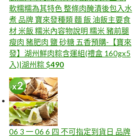
軟糯糯為其特色 整條肉醃漬後包入水
煮 品牌 寶來發種類 麵 飯 油飯主要食
材 米飯 糯米內容物說明 糯米 豬前腿
瘦肉 豬肥肉 鹽 砂糖 五香
預購-【寶來
發】湖州鮮肉粽含運組(禮盒 160gx5
入)|湖州粽
$
490
06 3 一 06 6 四 不可指定到貨日 品牌