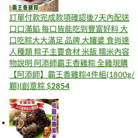
訂單付款完成款項確認後7天內配送
口口滿餡 每口皆能吃到豐富好料 大
口吃粽大大滿足 品牌 大嬸婆 食尚達
人種類 粽子主要食材 米飯 糯米內容
物說明 阿添師霸王香雞粽 全雞
現購
【阿添師】霸王香雞粽4件組(1800g/
顆)|創意粽
$
2854