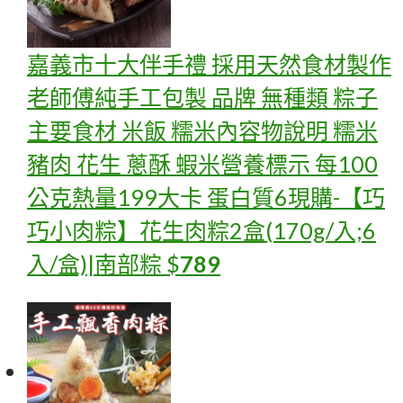
嘉義市十大伴手禮 採用天然食材製作
老師傅純手工包製 品牌 無種類 粽子
主要食材 米飯 糯米內容物說明 糯米
豬肉 花生 蔥酥 蝦米營養標示 每100
公克熱量199大卡 蛋白質6
現購-【巧
巧小肉粽】花生肉粽2盒(170g/入;6
入/盒)|南部粽
$
789