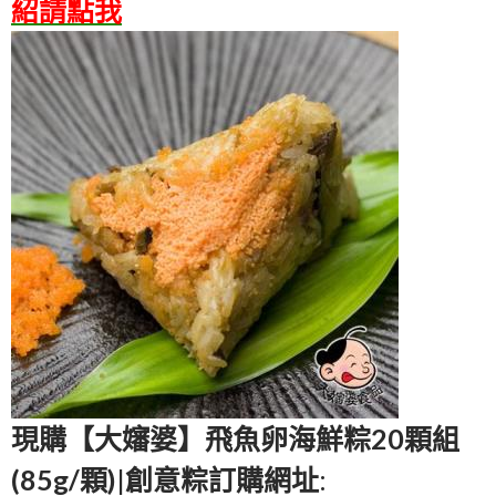
紹請點我
現購【大嬸婆】飛魚卵海鮮粽20顆組
(85g/顆)|創意粽訂購網址
: