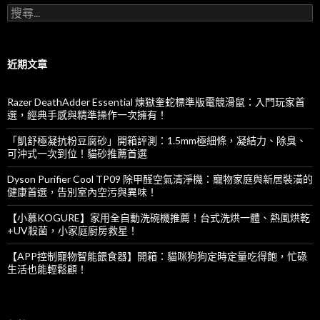
搜
尋
關
鍵
字:
近期文章
Razer DeathAdder Essential 煉獄奎蛇標準版電競滑鼠：入門玩家首
選，經典手感與精準操作一次擁有！
「凱舒極凝抗粉豆腐砂」開箱評測：1.5mm極細條，凝結力、除臭、
可沖式一次到位！貓砂推薦首選
Dyson Purifier Cool TP09 除甲醛空氣清淨機：寵物家庭與新居裝潢的
健康首選，告別室內空污與異味！
【小慕KOGURE】家用全自動洗碗機推薦！台式洗烘一體、熱風烘乾
+UV殺菌，小家庭廚房救星！
【APP控制寵物智能餵食器】開箱：貓咪狗狗定時定量吃得飽，忙碌
生活也能輕鬆顧！