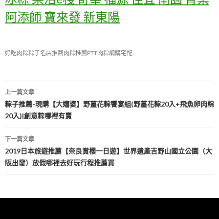
阿添師 寶來發 新東陽
好吃肉粽
粽子名店推薦
肉粽推薦PTT
肉粽網購宅配
文
上一篇文章
章
粽子推薦-現購【大嬸婆】野薑花粽饗宴組(野薑花粽20入+飛魚卵肉粽
20入)|創意粽哪裡有賣
導
覽
下一篇文章
2019日本旅遊推薦【奈良賞櫻一日遊】世界遺產吉野山國立公園（大
阪出發）放假哪裡去好玩行程推薦買