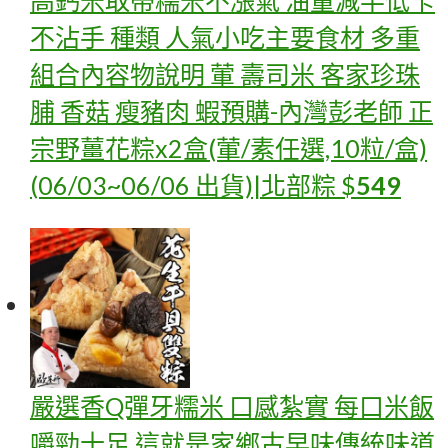
高鈣米取帶糯米不漲氣 油量減半低卡
不沾手 種類 人氣小吃主要食材 多重
組合內容物說明 葷 壽司米 客家珍珠
脯 香菇 瘦豬肉 蝦
預購-內灣彭老師 正
宗野薑花粽x2盒(葷/素任選,10粒/盒)
(06/03~06/06 出貨)|北部粽
$
549
嚴選香Q彈牙糯米 口感紮實 每口米飯
嚼勁十足 這就是家鄉古早味傳統味道