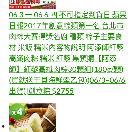
06 3 一 06 6 四 不可指定到貨日 蘋果
日報2017年創意粽類第一名 台北市
肉粽大賽得獎名廚 種類 粽子主要食
材 米飯 糯米內容物說明 阿添師紅藜
高纖肉粽 糯米 紅藜 黑
預購【阿添
師】紅藜高纖肉粽30顆組(180g/顆)
(買就送干貝海鮮羹乙包)(06/3~06/6
出貨)|創意粽
$
2755