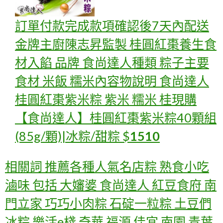
訂單付款完成款項確認後7天內配送
金牌主廚陳志昇監製 桂圓紅棗養生食
材入餡 品牌 食尚達人種類 粽子主要
食材 米飯 糯米內容物說明 食尚達人
桂圓紅棗紫米粽 紫米 糯米 桂
現購
【食尚達人】桂圓紅棗紫米粽40顆組
(85g/顆)|冰粽/甜粽
$
1510
相關詞 推薦各種人氣名店粽 熟食小吃
滷味 包括 大嬸婆 食尚達人 紅豆食府 南
門立家 巧巧小肉粽 石碇一粒粽 土豆們
冰粽 樂活e棧 奇華 福源 佳宜 南園 青葉