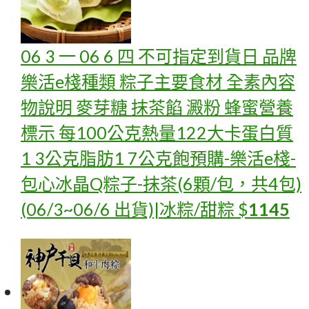
06 3 一 06 6 四 不可指定到貨日 品牌
樂活e棧種類 粽子主要食材 全素內容
物說明 麥芽糖 抹茶餡 澱粉 蜂蜜營養
標示 每100公克熱量122大卡蛋白質
1 3公克脂肪1 7公克飽
預購-樂活e棧-
包心冰晶Q粽子-抹茶(6顆/包，共4包)
(06/3~06/6 出貨)|冰粽/甜粽
$
1145