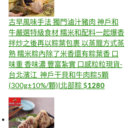
古早風味手法 獨門滷汁豬肉 神戶和
牛嚴選特級食材 糯米和配料一起爆香
拌炒之後再以粽葉包裹 以蒸籠方式蒸
熟 糯米粽內除了米香還有粽葉香 口
味重 香味濃 豐富紮實 口感粒粒
現貨-
台北濱江_神戶干貝和牛肉粽5顆
(300g±10%/顆)|北部粽
$
1280