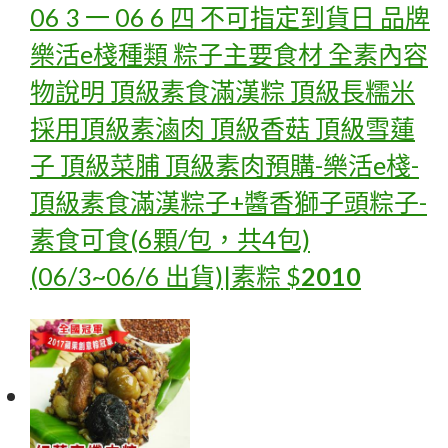
06 3 一 06 6 四 不可指定到貨日 品牌
樂活e棧種類 粽子主要食材 全素內容
物說明 頂級素食滿漢粽 頂級長糯米
採用頂級素滷肉 頂級香菇 頂級雪蓮
子 頂級菜脯 頂級素肉
預購-樂活e棧-
頂級素食滿漢粽子+醬香獅子頭粽子-
素食可食(6顆/包，共4包)
(06/3~06/6 出貨)|素粽
$
2010