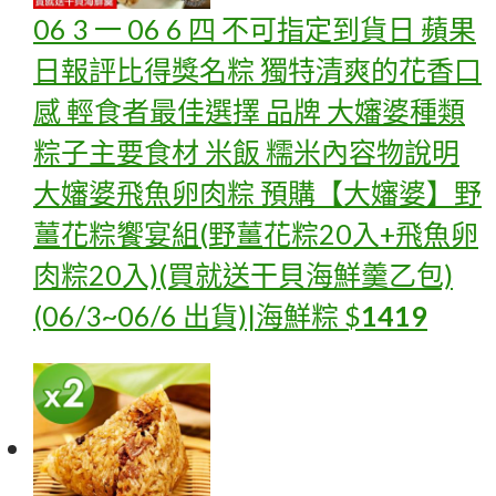
06 3 一 06 6 四 不可指定到貨日 蘋果
日報評比得獎名粽 獨特清爽的花香口
感 輕食者最佳選擇 品牌 大嬸婆種類
粽子主要食材 米飯 糯米內容物說明
大嬸婆飛魚卵肉粽
預購【大嬸婆】野
薑花粽饗宴組(野薑花粽20入+飛魚卵
肉粽20入)(買就送干貝海鮮羹乙包)
(06/3~06/6 出貨)|海鮮粽
$
1419