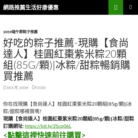
搜
網路推薦生活好康優惠
尋
跳
主要選單
至
主
要
2019端午節粽子推薦
內
好吃的粽子推薦-現購【食尚
容
達人】桂圓紅棗紫米粽20顆
區
組(85G/顆)|冰粽/甜粽暢銷購
買推薦
30 5 月, 2019
FOOD
你在找現購【食尚達人】桂圓紅棗紫米粽20顆組(85g/顆)|冰
粽/甜粽哪裡買嗎?
現購【食尚達人】桂圓紅棗紫米粽20顆組(85g/顆)|冰粽/甜粽
訂購網址
:
https://bit.ly/2Scp06L
<點擊這裡快速前往購買>