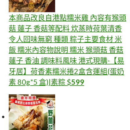
本商品改良自港點糯米雞 內容有猴頭
菇 蓮子 香菇等配料 炊蒸時荷葉清香
令人回味無窮 種類 粽子主要食材 米
飯 糯米內容物說明 糯米 猴頭菇 香菇
蓮子 香油 調味料風味 港式
現購-【易
牙居】荷香素糯米捲2盒含運組(蛋奶
素 80g*5 盒)|素粽
$
599