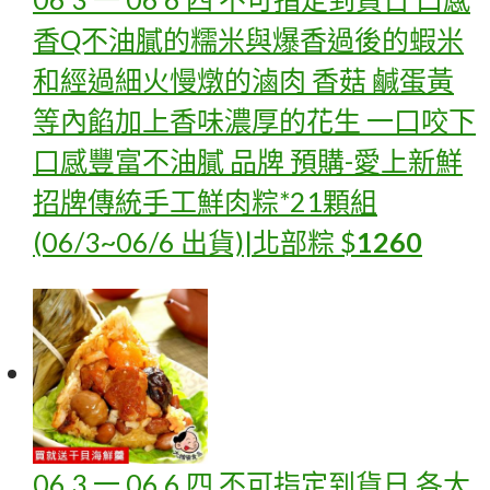
香Q不油膩的糯米與爆香過後的蝦米
和經過細火慢燉的滷肉 香菇 鹹蛋黃
等內餡加上香味濃厚的花生 一口咬下
口感豐富不油膩 品牌
預購-愛上新鮮
招牌傳統手工鮮肉粽*21顆組
(06/3~06/6 出貨)|北部粽
$
1260
06 3 一 06 6 四 不可指定到貨日 各大