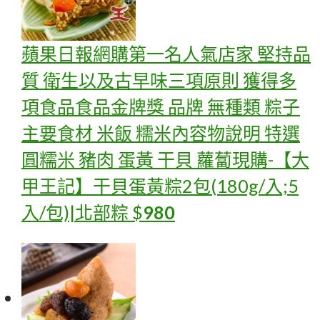
蘋果日報網購第一名人氣店家 堅持品
質 衛生以及古早味三項原則 獲得多
項食品食品金牌獎 品牌 無種類 粽子
主要食材 米飯 糯米內容物說明 特選
圓糯米 豬肉 蛋黃 干貝 蘿蔔
現購-【大
甲王記】干貝蛋黃粽2包(180g/入;5
入/包)|北部粽
$
980