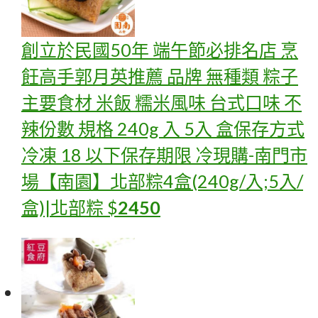
創立於民國50年 端午節必排名店 烹
飪高手郭月英推薦 品牌 無種類 粽子
主要食材 米飯 糯米風味 台式口味 不
辣份數 規格 240g 入 5入 盒保存方式
冷凍 18 以下保存期限 冷
現購-南門市
場【南園】北部粽4盒(240g/入;5入/
盒)|北部粽
$
2450