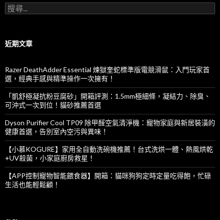
搜
尋
關
鍵
字
近期文章
:
Razer DeathAdder Essential 煉獄奎蛇標準版電競滑鼠：入門玩家首
選，經典手感與精準操作一次擁有！
「凱舒極凝抗粉豆腐砂」開箱評測：1.5mm極細條，凝結力、除臭、
可沖式一次到位！貓砂推薦首選
Dyson Purifier Cool TP09 除甲醛空氣清淨機：寵物家庭與新居裝潢的
健康首選，告別室內空污與異味！
【小慕KOGURE】家用全自動洗碗機推薦！台式洗烘一體、熱風烘乾
+UV殺菌，小家庭廚房救星！
【APP控制寵物智能餵食器】開箱：貓咪狗狗定時定量吃得飽，忙碌
生活也能輕鬆顧！