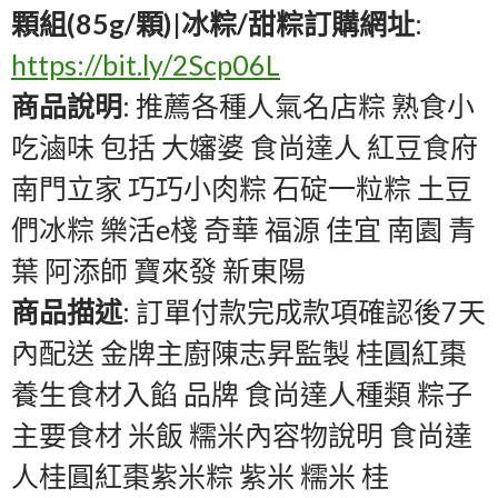
顆組(85g/顆)|冰粽/甜粽訂購網址
:
https://bit.ly/2Scp06L
商品說明
: 推薦各種人氣名店粽 熟食小
吃滷味 包括 大嬸婆 食尚達人 紅豆食府
南門立家 巧巧小肉粽 石碇一粒粽 土豆
們冰粽 樂活e棧 奇華 福源 佳宜 南園 青
葉 阿添師 寶來發 新東陽
商品描述
: 訂單付款完成款項確認後7天
內配送 金牌主廚陳志昇監製 桂圓紅棗
養生食材入餡 品牌 食尚達人種類 粽子
主要食材 米飯 糯米內容物說明 食尚達
人桂圓紅棗紫米粽 紫米 糯米 桂