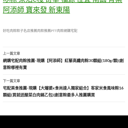
阿添師 寶來發 新東陽
好吃肉粽
粽子名店推薦
肉粽推薦PTT
肉粽網購宅配
上一篇文章
文
網購宅配肉粽推薦-現購【阿添師】紅藜高纖肉粽30顆組(180g/顆)|創
意粽哪裡有賣
章
導
下一篇文章
宅配美食推薦-現購【大嬸婆x食尚達人獨家組合】客家米食風味粽16
覽
顆組(買就送酸菜白肉鍋乙包)|創意粽最多人推薦購買