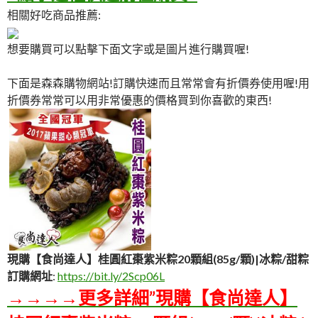
相關好吃商品推薦:
想要購買可以點擊下面文字或是圖片進行購買喔!
下面是森森購物網站!訂購快速而且常常會有折價券使用喔!用
折價券常常可以用非常優惠的價格買到你喜歡的東西!
現購【食尚達人】桂圓紅棗紫米粽20顆組(85g/顆)|冰粽/甜粽
訂購網址
:
https://bit.ly/2Scp06L
→→→→更多詳細”現購【食尚達人】