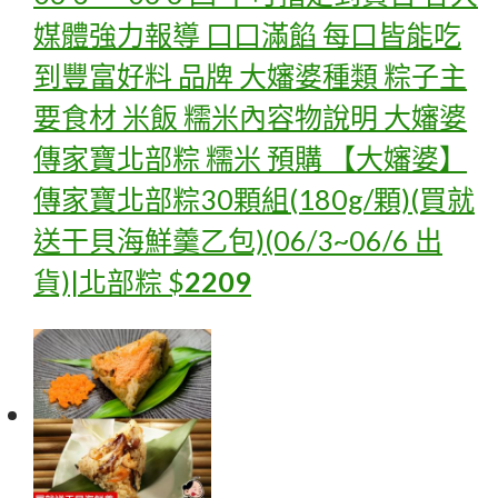
媒體強力報導 口口滿餡 每口皆能吃
到豐富好料 品牌 大嬸婆種類 粽子主
要食材 米飯 糯米內容物說明 大嬸婆
傳家寶北部粽 糯米
預購 【大嬸婆】
傳家寶北部粽30顆組(180g/顆)(買就
送干貝海鮮羹乙包)(06/3~06/6 出
貨)|北部粽
$
2209