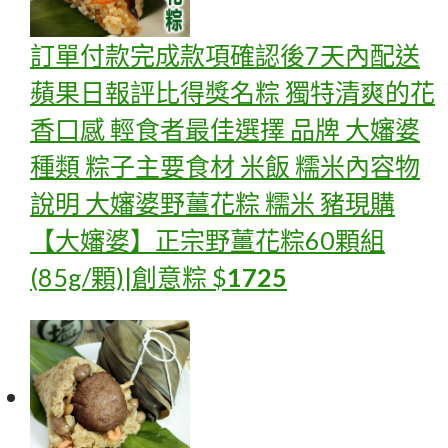
訂單付款完成款項確認後7天內配送
蘋果日報評比得獎名粽 獨特清爽的花
香口感 輕食者最佳選擇 品牌 大嬸婆
種類 粽子主要食材 米飯 糯米內容物
說明 大嬸婆野薑花粽 糯米 豬
現購
【大嬸婆】正宗野薑花粽60顆組
(85g/顆)|創意粽
$
1725