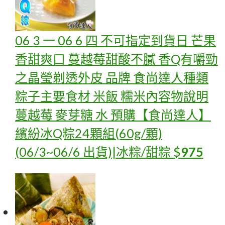
06 3 一 06 6 四 不可指定到貨日 芒果
香甜爽口 蔓越莓甜酸不膩 香Q有嚼勁
之晶瑩剃透外皮 品牌 食尚達人種類
粽子主要食材 米飯 糯米內容物說明
蔓越莓 麥芽糖 水
預購【食尚達人】
繽紛冰Q粽24顆組(60g/顆)
(06/3~06/6 出貨)|冰粽/甜粽
$
975