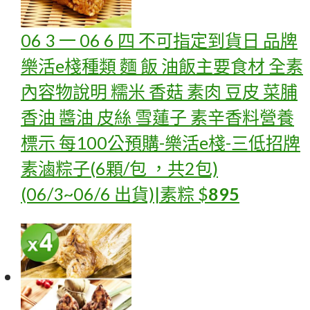
06 3 一 06 6 四 不可指定到貨日 品牌
樂活e棧種類 麵 飯 油飯主要食材 全素
內容物說明 糯米 香菇 素肉 豆皮 菜脯
香油 醬油 皮絲 雪蓮子 素辛香料營養
標示 每100公
預購-樂活e棧-三低招牌
素滷粽子(6顆/包 ，共2包)
(06/3~06/6 出貨)|素粽
$
895