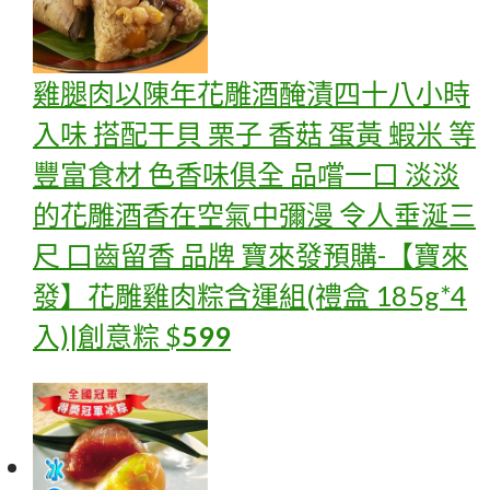
雞腿肉以陳年花雕酒醃漬四十八小時
入味 搭配干貝 栗子 香菇 蛋黃 蝦米 等
豐富食材 色香味俱全 品嚐一口 淡淡
的花雕酒香在空氣中彌漫 令人垂涎三
尺 口齒留香 品牌 寶來發
預購-【寶來
發】花雕雞肉粽含運組(禮盒 185g*4
入)|創意粽
$
599