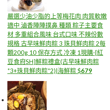
嚴選少油少脂的上等梅花肉 肉質軟嫩
適中 滷香陣陣撲鼻 種類 粽子主要食
材 多重組合風味 台式口味 不辣份數
規格 古早味鮮肉粽 3 珠貝鮮肉粽 2每
顆200g 10 保存方式 冷凍 1
現購-[紅
豆食府SH]鮮粽禮盒(古早味鮮肉粽
*3+珠貝鮮肉粽*2)|海鮮粽
$
679