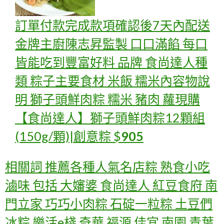
訂單付款完成款項確認後7天內配送
金牌主廚陳志昇監製 口口滿餡 每口
皆能吃到豐富好料 品牌 食尚達人種
類 粽子主要食材 米飯 糯米內容物說
明 獅子頭鮮肉粽 糯米 豬肉 蘿
現購
【食尚達人】獅子頭鮮肉粽12顆組
(150g/顆)|創意粽
$
905
相關詞 推薦各種人氣名店粽 熟食小吃
滷味 包括 大嬸婆 食尚達人 紅豆食府 南
門立家 巧巧小肉粽 石碇一粒粽 土豆們
冰粽 樂活e棧 奇華 福源 佳宜 南園 青葉