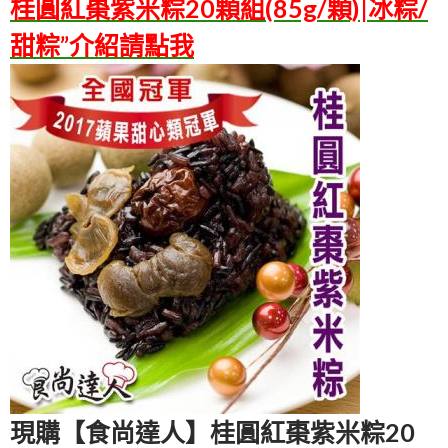
桂圓紅棗紫米粽20顆組(85g/顆)|冰粽/
甜粽”介紹請點我
現購【食尚達人】桂圓紅棗紫米粽20