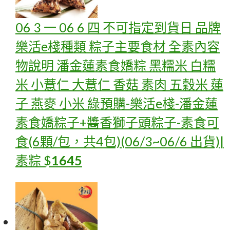
06 3 一 06 6 四 不可指定到貨日 品牌
樂活e棧種類 粽子主要食材 全素內容
物說明 潘金蓮素食嬌粽 黑糯米 白糯
米 小薏仁 大薏仁 香菇 素肉 五穀米 蓮
子 燕麥 小米 綠
預購-樂活e棧-潘金蓮
素食嬌粽子+醬香獅子頭粽子-素食可
食(6顆/包，共4包)(06/3~06/6 出貨)|
素粽
$
1645