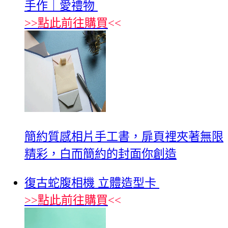
手作｜愛禮物
>>
點此前往購買
<<
簡約質感相片手工書，扉頁裡夾著無限
精彩，白而簡約的封面你創造
復古蛇腹相機 立體造型卡
>>
點此前往購買
<<