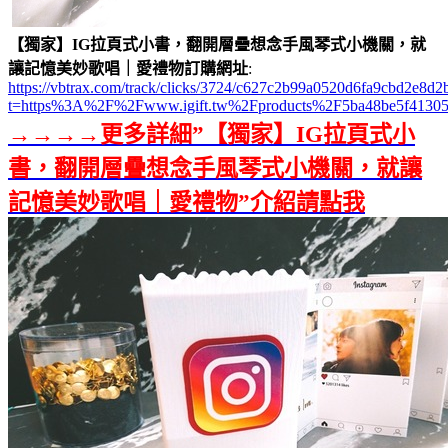
【獨家】IG拉頁式小書，翻開層疊想念手風琴式小機關，就
讓記憶美妙歌唱｜愛禮物訂購網址
:
https://vbtrax.com/track/clicks/3724/c627c2b99a0520d6fa9cbd2e
t=https%3A%2F%2Fwww.igift.tw%2Fproducts%2F5ba48be5f41305
→→→→更多詳細”【獨家】IG拉頁式小
書，翻開層疊想念手風琴式小機關，就讓
記憶美妙歌唱｜愛禮物”介紹請點我