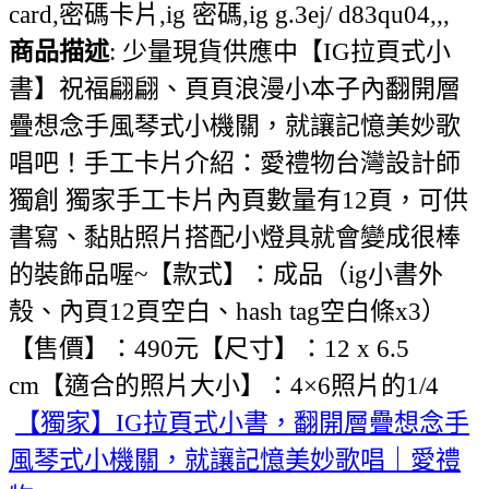
card,密碼卡片,ig 密碼,ig g.3ej/ d83qu04,,,
商品描述
: 少量現貨供應中【IG拉頁式小
書】祝福翩翩、頁頁浪漫小本子內翻開層
疊想念手風琴式小機關，就讓記憶美妙歌
唱吧！手工卡片介紹：愛禮物台灣設計師
獨創 獨家手工卡片內頁數量有12頁，可供
書寫、黏貼照片搭配小燈具就會變成很棒
的裝飾品喔~【款式】：成品（ig小書外
殼、內頁12頁空白、hash tag空白條x3）
【售價】：490元【尺寸】：12 x 6.5
cm【適合的照片大小】：4×6照片的1/4
【獨家】IG拉頁式小書，翻開層疊想念手
風琴式小機關，就讓記憶美妙歌唱｜愛禮