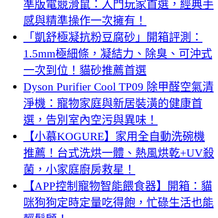
準版電競滑鼠：入門玩家首選，經典手
感與精準操作一次擁有！
「凱舒極凝抗粉豆腐砂」開箱評測：
1.5mm極細條，凝結力、除臭、可沖式
一次到位！貓砂推薦首選
Dyson Purifier Cool TP09 除甲醛空氣清
淨機：寵物家庭與新居裝潢的健康首
選，告別室內空污與異味！
【小慕KOGURE】家用全自動洗碗機
推薦！台式洗烘一體、熱風烘乾+UV殺
菌，小家庭廚房救星！
【APP控制寵物智能餵食器】開箱：貓
咪狗狗定時定量吃得飽，忙碌生活也能