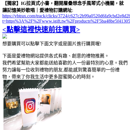
【獨家】IG拉頁式小書，翻開層疊想念手風琴式小機關，就
讓記憶美妙歌唱｜愛禮物訂購網址
:
https://vbtrax.com/track/clicks/3724/c627c2b99a0520d6fa9cbd2e
t=https%3A%2F%2Fwww.igift.tw%2Fproducts%2F5ba48be5f41305
<點擊這裡快速前往購買>
想要購買可以點擊下面文字或是圖片進行購買喔!
下面是愛禮物網站提供各式有趣、創意的禮物推薦。
我們希望幫助大家都能送給喜歡的人一份最特別的心意。我們
努力讓每一位收到禮物的朋友,都能感到驚喜簡單的一份禮
物，帶來了你我生活中更多甜蜜開心的時刻。