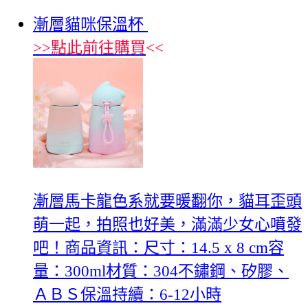
漸層貓咪保溫杯
>>
點此前往購買
<<
漸層馬卡龍色系就要暖翻你，貓耳歪頭
萌一起，拍照也好美，滿滿少女心噴發
吧！商品資訊：尺寸：14.5 x 8 cm容
量：300ml材質：304不鏽鋼、矽膠、
ＡＢＳ保溫持續：6-12小時