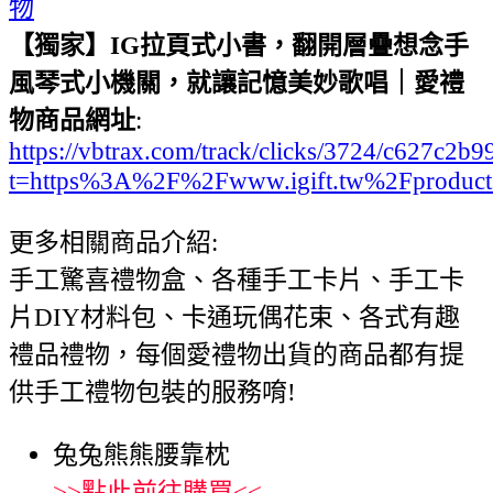
物
【獨家】IG拉頁式小書，翻開層疊想念手
風琴式小機關，就讓記憶美妙歌唱｜愛禮
物商品網址
:
https://vbtrax.com/track/clicks/3724/c627
t=https%3A%2F%2Fwww.igift.tw%2Fproduct
更多相關商品介紹:
手工驚喜禮物盒、各種手工卡片、手工卡
片DIY材料包、卡通玩偶花束、各式有趣
禮品禮物，每個愛禮物出貨的商品都有提
供手工禮物包裝的服務唷!
兔兔熊熊腰靠枕
>>
點此前往購買
<<