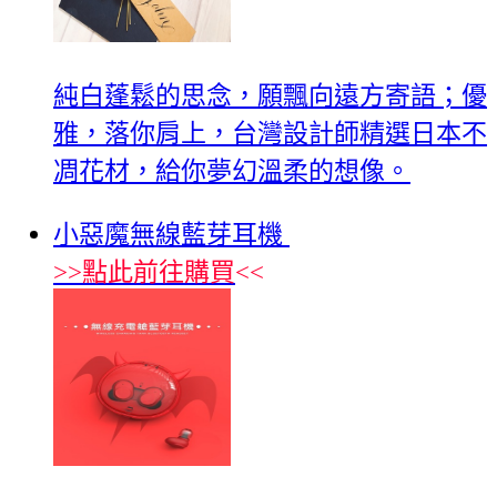
純白蓬鬆的思念，願飄向遠方寄語；優
雅，落你肩上，台灣設計師精選日本不
凋花材，給你夢幻溫柔的想像。
小惡魔無線藍芽耳機
>>
點此前往購買
<<