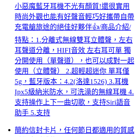
小惡魔藍牙耳機不光有顏質!還很實用
時尚外觀也能有好聲音輕巧好攜帶自帶
充電艙旅途的絕佳好夥伴👍/商品介紹/
特點：1.分離式無線雙耳立體聲，左右
耳聲道分離，HIFI音效 左右耳可單 獨
分開使用（單聲道），也可以成對一起
使用（立體聲） 2.超輕超迷你 單耳僅
5g，藍牙版本：4.2(洛達1526) 3.耳機
Ipx5級納米防水，可洗澡的無線耳機 4.
支持操作上下一曲切歌，支持Siri語音
助手 5.支持
簡約信封卡片，任何節日都適用的質感