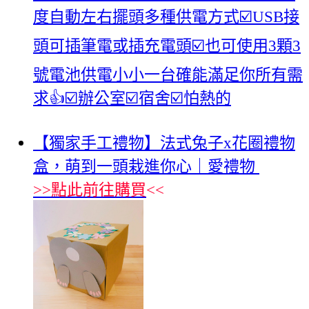
度自動左右擺頭多種供電方式☑️USB接
頭可插筆電或插充電頭☑️也可使用3顆3
號電池供電小小一台確能滿足你所有需
求👍☑️辦公室☑️宿舍☑️怕熱的
【獨家手工禮物】法式兔子x花圈禮物
盒，萌到一頭栽進你心｜愛禮物
>>
點此前往購買
<<