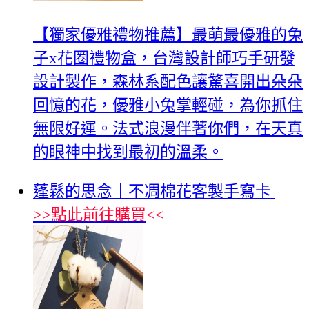
【獨家優雅禮物推薦】最萌最優雅的兔
子x花圈禮物盒，台灣設計師巧手研發
設計製作，森林系配色讓驚喜開出朵朵
回憶的花，優雅小兔掌輕碰，為你抓住
無限好運。法式浪漫伴著你們，在天真
的眼神中找到最初的溫柔。
蓬鬆的思念｜不凋棉花客製手寫卡
>>
點此前往購買
<<