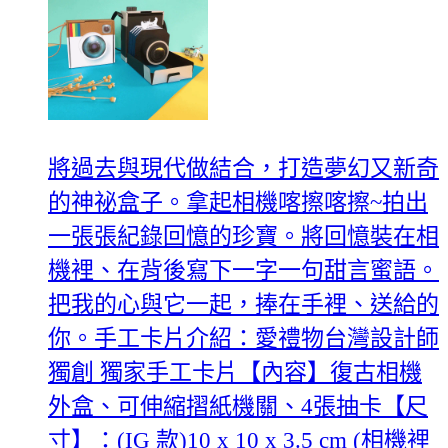
將過去與現代做結合，打造夢幻又新奇
的神祕盒子。拿起相機喀擦喀擦~拍出
一張張紀錄回憶的珍寶。將回憶裝在相
機裡、在背後寫下一字一句甜言蜜語。
把我的心與它一起，捧在手裡、送給的
你。手工卡片介紹：愛禮物台灣設計師
獨創 獨家手工卡片【內容】復古相機
外盒、可伸縮摺紙機關、4張抽卡【尺
寸】：(IG 款)10 x 10 x 3.5 cm (相機裡