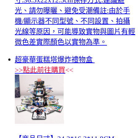
寸:36.5x22x12.5cm保存方式:建議避
光、請勿曝曬、避免受潮備註:由於手
機/顯示器不同型號、不同設置、拍攝
光線等原因，可能導致實物與圖片有輕
微色差實際顏色以實物為準。
超豪華蛋糕塔爆炸禮物盒
>>
點此前往購買
<<