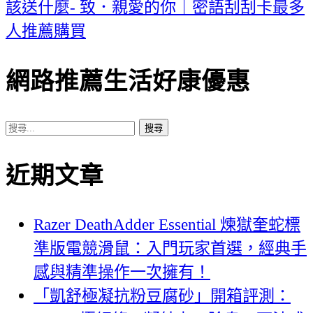
章
該送什麼- 致．親愛的你｜密語刮刮卡最多
導
人推薦購買
覽
網路推薦生活好康優惠
搜
尋
近期文章
關
鍵
字:
Razer DeathAdder Essential 煉獄奎蛇標
準版電競滑鼠：入門玩家首選，經典手
感與精準操作一次擁有！
「凱舒極凝抗粉豆腐砂」開箱評測：