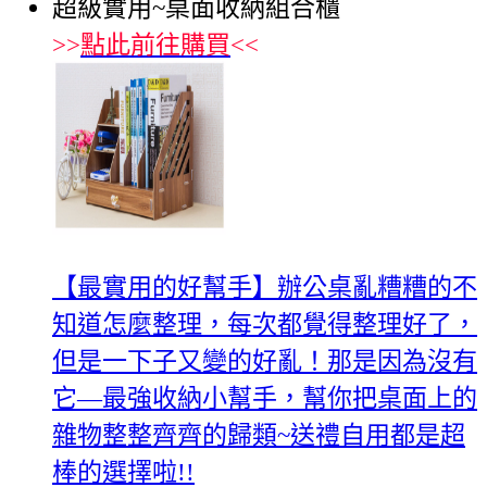
超級實用~桌面收納組合櫃
>>
點此前往購買
<<
【最實用的好幫手】辦公桌亂糟糟的不
知道怎麼整理，每次都覺得整理好了，
但是一下子又變的好亂！那是因為沒有
它—最強收納小幫手，幫你把桌面上的
雜物整整齊齊的歸類~送禮自用都是超
棒的選擇啦!!