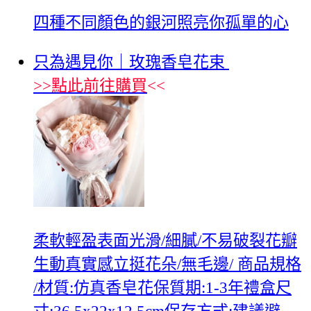
四種不同顏色的銀河照亮你孤單的心
只為遇見你｜玫瑰香皂花束
>>
點此前往購買
<<
柔軟輕盈表面光滑/細膩/不易破裂花瓣
生動真實感立挺花朵/無毛邊/ 商品規格
/材質:仿真香皂花保質期:1-3年禮盒尺