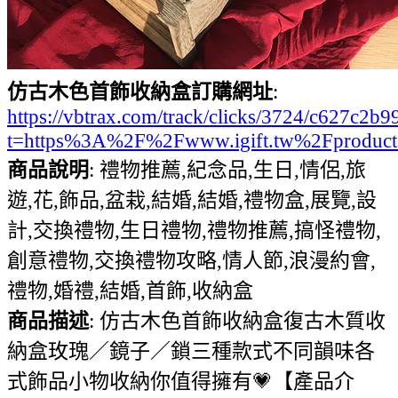
仿古木色首飾收納盒訂購網址
:
https://vbtrax.com/track/clicks/3724/c627
t=https%3A%2F%2Fwww.igift.tw%2Fproduc
商品說明
: 禮物推薦,紀念品,生日,情侶,旅
遊,花,飾品,盆栽,結婚,結婚,禮物盒,展覽,設
計,交換禮物,生日禮物,禮物推薦,搞怪禮物,
創意禮物,交換禮物攻略,情人節,浪漫約會,
禮物,婚禮,結婚,首飾,收納盒
商品描述
: 仿古木色首飾收納盒復古木質收
納盒玫瑰／鏡子／鎖三種款式不同韻味各
式飾品小物收納你值得擁有💗【產品介