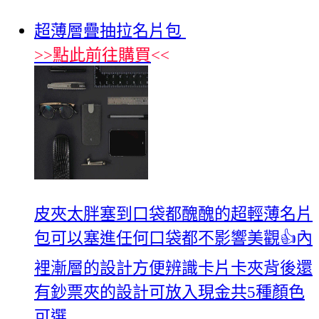
超薄層疊抽拉名片包
>>
點此前往購買
<<
皮夾太胖塞到口袋都醜醜的超輕薄名片
包可以塞進任何口袋都不影響美觀👍內
裡漸層的設計方便辨識卡片卡夾背後還
有鈔票夾的設計可放入現金共5種顏色
可選