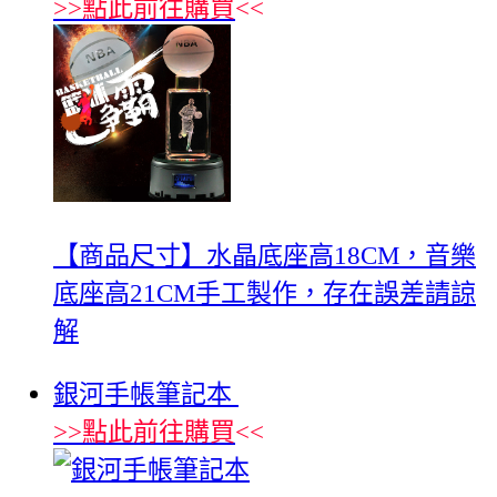
>>
點此前往購買
<<
【商品尺寸】水晶底座高18CM，音樂
底座高21CM手工製作，存在誤差請諒
解
銀河手帳筆記本
>>
點此前往購買
<<