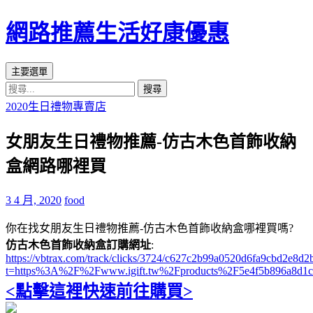
網路推薦生活好康優惠
搜
跳
主要選單
尋
至
搜
主
尋
2020生日禮物專賣店
要
關
內
女朋友生日禮物推薦-仿古木色首飾收納
鍵
容
字:
盒網路哪裡買
區
3 4 月, 2020
food
你在找女朋友生日禮物推薦-仿古木色首飾收納盒哪裡買嗎?
仿古木色首飾收納盒訂購網址
:
https://vbtrax.com/track/clicks/3724/c627c2b99a0520d6fa9cbd2e
t=https%3A%2F%2Fwww.igift.tw%2Fproducts%2F5e4f5b896a8d1
<點擊這裡快速前往購買>