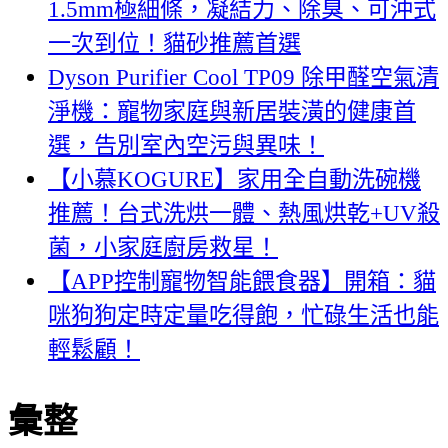
1.5mm極細條，凝結力、除臭、可沖式
一次到位！貓砂推薦首選
Dyson Purifier Cool TP09 除甲醛空氣清
淨機：寵物家庭與新居裝潢的健康首
選，告別室內空污與異味！
【小慕KOGURE】家用全自動洗碗機
推薦！台式洗烘一體、熱風烘乾+UV殺
菌，小家庭廚房救星！
【APP控制寵物智能餵食器】開箱：貓
咪狗狗定時定量吃得飽，忙碌生活也能
輕鬆顧！
彙整