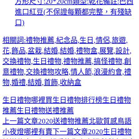
方形尺寸:20*20cm類型:乾花備註:巴西
進口紅豆(不保證每顆都完整，有殘缺
口)
相關詞:禮物推薦,紀念品,生日,情侶,旅遊,
花,飾品,盆栽,結婚,結婚,禮物盒,展覽,設計,
交換禮物,生日禮物,禮物推薦,搞怪禮物,創
意禮物,交換禮物攻略,情人節,浪漫約會,禮
物,婚禮,結婚,首飾,收納盒
生日禮物哪裡買
生日禮物排行榜
生日禮物
推薦
生日禮物送禮推薦
上一篇文章
2020送禮物推薦北歐質感鳥語
文
小夜燈哪裡有賣
下一篇文章
2020生日禮物