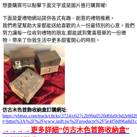
想要購買可以點擊下面文字或是圖片進行購買喔!
下面是愛禮物網站提供各式有趣、創意的禮物推薦。
我們希望幫助大家都能送給喜歡的人一份最特別的心意。我們
努力讓每一位收到禮物的朋友,都能感到驚喜簡單的一份禮
物，帶來了你我生活中更多甜蜜開心的時刻。
仿古木色首飾收納盒訂購網址
:
https://vbtrax.com/track/clicks/3724/c627c2b99a0520d6fa9cbd2e
t=https%3A%2F%2Fwww.igift.tw%2Fproducts%2F5e4f5b896a8d1
→→→→更多詳細”仿古木色首飾收納盒”