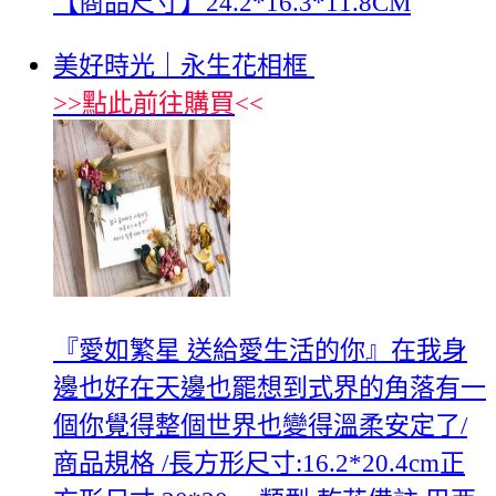
【商品尺寸】24.2*16.3*11.8CM
美好時光｜永生花相框
>>
點此前往購買
<<
『愛如繁星 送給愛生活的你』在我身
邊也好在天邊也罷想到式界的角落有一
個你覺得整個世界也變得溫柔安定了/
商品規格 /長方形尺寸:16.2*20.4cm正