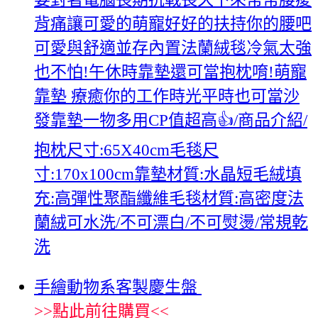
背痛讓可愛的萌寵好好的扶持你的腰吧
可愛與舒適並存內置法蘭絨毯冷氣太強
也不怕!午休時靠墊還可當抱枕唷!萌寵
靠墊 療癒你的工作時光平時也可當沙
發靠墊一物多用CP值超高👍/商品介紹/
抱枕尺寸:65X40cm毛毯尺
寸:170x100cm靠墊材質:水晶短毛絨填
充:高彈性聚酯纖維毛毯材質:高密度法
蘭絨可水洗/不可漂白/不可熨燙/常規乾
洗
手繪動物系客製慶生盤
>>
點此前往購買
<<