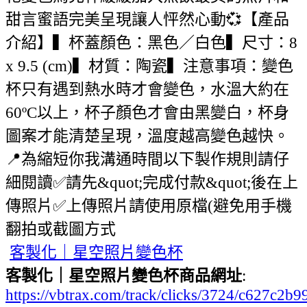
甜言蜜語完美呈現讓人怦然心動💞【產品
介紹】▍杯蓋顏色：黑色／白色▍尺寸：8
x 9.5 (cm)▍材質：陶瓷▍注意事項：變色
杯只有遇到熱水時才會變色，水溫大約在
60ºC以上，杯子顏色才會由黑變白，杯身
圖案才能清楚呈現，溫度越高變色越快。
📍為縮短你我溝通時間以下製作規則請仔
細閱讀✅請先&quot;完成付款&quot;後在上
傳照片✅上傳照片請使用原檔(避免用手機
翻拍或截圖方式
客製化｜星空照片變色杯
客製化｜星空照片變色杯商品網址
:
https://vbtrax.com/track/clicks/3724/c627