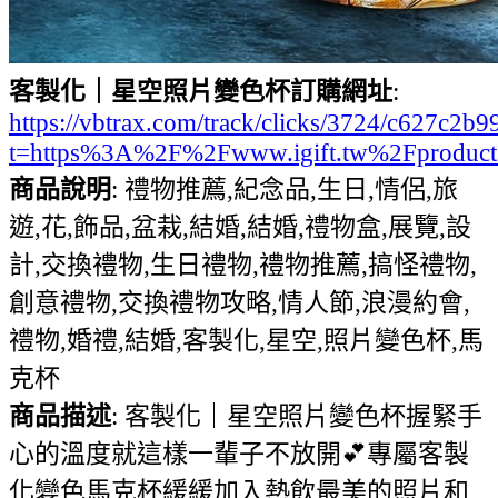
客製化｜星空照片變色杯訂購網址
:
https://vbtrax.com/track/clicks/3724/c627
t=https%3A%2F%2Fwww.igift.tw%2Fproduc
商品說明
: 禮物推薦,紀念品,生日,情侶,旅
遊,花,飾品,盆栽,結婚,結婚,禮物盒,展覽,設
計,交換禮物,生日禮物,禮物推薦,搞怪禮物,
創意禮物,交換禮物攻略,情人節,浪漫約會,
禮物,婚禮,結婚,客製化,星空,照片變色杯,馬
克杯
商品描述
: 客製化｜星空照片變色杯握緊手
心的溫度就這樣一輩子不放開💕專屬客製
化變色馬克杯緩緩加入熱飲最美的照片和