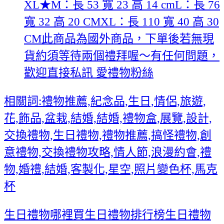
XL★M：長 53 寬 23 高 14 cmL：長 76
寬 32 高 20 CMXL：長 110 寬 40 高 30
CM此商品為國外商品，下單後若無現
貨約須等待兩個禮拜喔～有任何問題，
歡迎直接私訊 愛禮物粉絲
相關詞:禮物推薦,紀念品,生日,情侶,旅遊,
花,飾品,盆栽,結婚,結婚,禮物盒,展覽,設計,
交換禮物,生日禮物,禮物推薦,搞怪禮物,創
意禮物,交換禮物攻略,情人節,浪漫約會,禮
物,婚禮,結婚,客製化,星空,照片變色杯,馬克
杯
生日禮物哪裡買
生日禮物排行榜
生日禮物