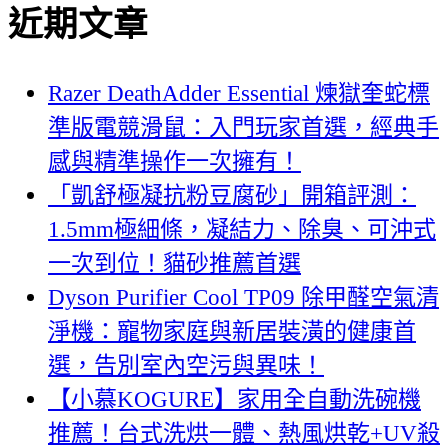
近期文章
Razer DeathAdder Essential 煉獄奎蛇標
準版電競滑鼠：入門玩家首選，經典手
感與精準操作一次擁有！
「凱舒極凝抗粉豆腐砂」開箱評測：
1.5mm極細條，凝結力、除臭、可沖式
一次到位！貓砂推薦首選
Dyson Purifier Cool TP09 除甲醛空氣清
淨機：寵物家庭與新居裝潢的健康首
選，告別室內空污與異味！
【小慕KOGURE】家用全自動洗碗機
推薦！台式洗烘一體、熱風烘乾+UV殺