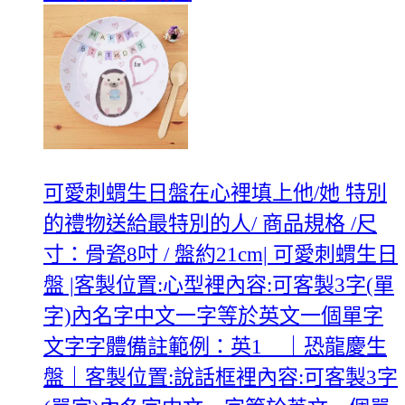
可愛刺蝟生日盤在心裡填上他/她 特別
的禮物送給最特別的人/ 商品規格 /尺
寸：骨瓷8吋 / 盤約21cm| 可愛刺蝟生日
盤 |客製位置:心型裡內容:可客製3字(單
字)內名字中文一字等於英文一個單字
文字字體備註範例：英1 ｜恐龍慶生
盤｜客製位置:說話框裡內容:可客製3字