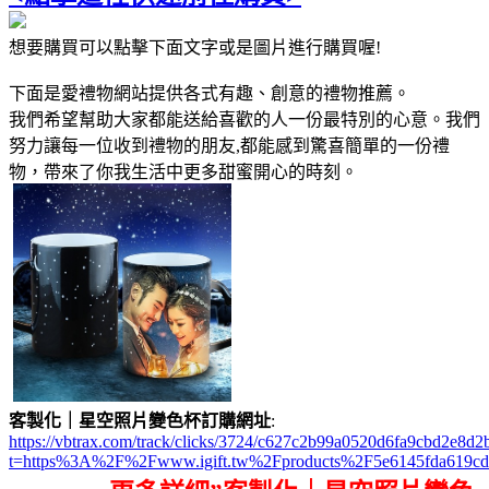
想要購買可以點擊下面文字或是圖片進行購買喔!
下面是愛禮物網站提供各式有趣、創意的禮物推薦。
我們希望幫助大家都能送給喜歡的人一份最特別的心意。我們
努力讓每一位收到禮物的朋友,都能感到驚喜簡單的一份禮
物，帶來了你我生活中更多甜蜜開心的時刻。
客製化｜星空照片變色杯訂購網址
:
https://vbtrax.com/track/clicks/3724/c627c2b99a0520d6fa9cbd2e
t=https%3A%2F%2Fwww.igift.tw%2Fproducts%2F5e6145fda619c