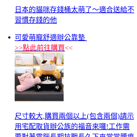
‎日本的貓咪存錢桶太萌了～適合送給不
習慣存錢的他
可愛萌寵舒適辦公靠墊
>>
點此前往購買
<<
尺寸較大,購買兩個以上(包含兩個)請示
用宅配取貨辦公族的福音來囉!工作需
要對著電腦長期抗戰長久下來常常腰痠