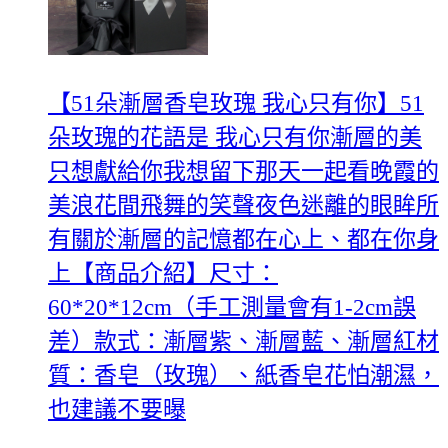
【51朵漸層香皂玫瑰 我心只有你】51
朵玫瑰的花語是 我心只有你漸層的美
只想獻給你我想留下那天一起看晚霞的
美浪花間飛舞的笑聲夜色迷離的眼眸所
有關於漸層的記憶都在心上、都在你身
上【商品介紹】尺寸：
60*20*12cm（手工測量會有1-2cm誤
差）款式：漸層紫、漸層藍、漸層紅材
質：香皂（玫瑰）、紙香皂花怕潮濕，
也建議不要曝