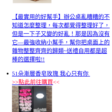
【最實用的好幫手】辦公桌亂糟糟的不
知道怎麼整理，每次都覺得整理好了，
但是一下子又變的好亂！那是因為沒有
它—最強收納小幫手，幫你把桌面上的
雜物整整齊齊的歸類~送禮自用都是超
棒的選擇啦!!
51朵漸層香皂玫瑰 我心只有你
>>
點此前往購買
<<