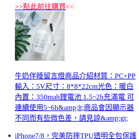
>>
點此前往購買
<<
牛奶伴睡留言燈商品介紹材質：PC+PP
輸入：5V尺寸：8*8*22cm光色：暖白
內置：350mah鋰電池 1.5~2h充滿電 可
連續使用5~6h&amp;lt;商品會因顯示器
不同而有些微色差，請見諒&amp;gt;
iPhone7/8，完美防摔TPU透明全包保護