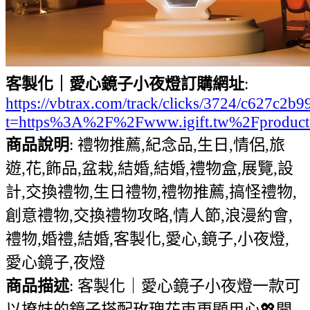
客製化｜愛心鏡子小夜燈訂購網址
:
https://vbtrax.com/track/clicks/3724/c627
t=https%3A%2F%2Fwww.igift.tw%2Fproduc
商品說明
: 禮物推薦,紀念品,生日,情侶,旅
遊,花,飾品,盆栽,結婚,結婚,禮物盒,展覽,設
計,交換禮物,生日禮物,禮物推薦,搞怪禮物,
創意禮物,交換禮物攻略,情人節,浪漫約會,
禮物,婚禮,結婚,客製化,愛心,鏡子,小夜燈,
愛心鏡子,夜燈
商品描述
: 客製化｜愛心鏡子小夜燈一款可
以撩妹的鏡子搭配玫瑰花束更顯用心💖開