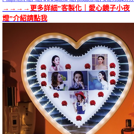
→→→→更多詳細”客製化｜愛心鏡子小夜
燈”介紹請點我