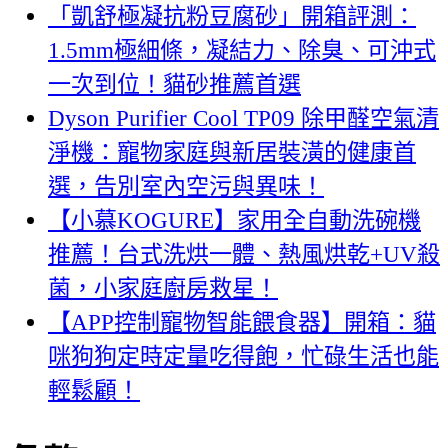
「凱舒極凝抗粉豆腐砂」開箱評測：
1.5mm極細條，凝結力、除臭、可沖式
一次到位！貓砂推薦首選
Dyson Purifier Cool TP09 除甲醛空氣清
淨機：寵物家庭與新居裝潢的健康首
選，告別室內空污與異味！
【小慕KOGURE】家用全自動洗碗機
推薦！台式洗烘一體、熱風烘乾+UV殺
菌，小家庭廚房救星！
【APP控制寵物智能餵食器】開箱：貓
咪狗狗定時定量吃得飽，忙碌生活也能
輕鬆顧！