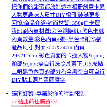
把你們的甜蜜都放進這本相冊創意卡通
人物更趣味大尺寸DIY相冊 裝滿更多
回憶/商品介紹/封面材質: 350g白卡覆
膜印刷內頁材質:彩色銅版紙+黑色卡紙
內頁數量:彩色內頁4張+黑色卡紙25張
產品尺寸:封面30.5X24cm 內頁
29×21.5cm-彩色頁面的卡通人物&quot;
頭部&quot;需自行洗照片剪下DIY黏貼
上唷黑色內頁的部分為全黑空白可自行
DIY貼上照片畫圖寫字
獨家訂製~專屬於你的行動電源
>>
點此前往購買
<<