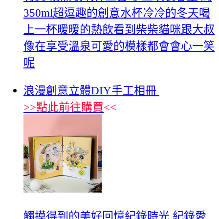
350ml超逗趣的創意水杯冷冷的冬天喝
上一杯暖暖的熱飲看到柴柴貓咪跟大叔
像在享受溫泉可愛的模樣都會會心一笑
呢
浪漫創意立體DIY手工相冊
>>
點此前往購買
<<
觸摸得到的美好回憶紀錄時光 紀錄愛