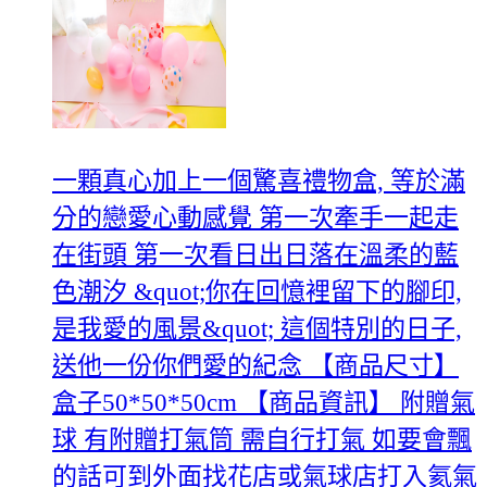
一顆真心加上一個驚喜禮物盒, 等於滿
分的戀愛心動感覺 第一次牽手一起走
在街頭 第一次看日出日落在溫柔的藍
色潮汐 &quot;你在回憶裡留下的腳印,
是我愛的風景&quot; 這個特別的日子,
送他一份你們愛的紀念 【商品尺寸】
盒子50*50*50cm 【商品資訊】 附贈氣
球 有附贈打氣筒 需自行打氣 如要會飄
的話可到外面找花店或氣球店打入氦氣