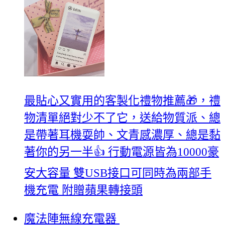
最貼心又實用的客製化禮物推薦🎁，禮
物清單絕對少不了它，送給物質派、總
是帶著耳機耍帥、文青感濃厚、總是黏
著你的另一半👍 行動電源皆為10000豪
安大容量 雙USB接口可同時為兩部手
機充電 附贈蘋果轉接頭
魔法陣無線充電器