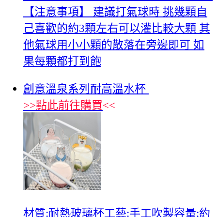
【注意事項】 建議打氣球時 挑幾顆自
己喜歡的約3顆左右可以灌比較大顆 其
他氣球用小小顆的散落在旁邊即可 如
果每顆都打到飽
創意溫泉系列耐高溫水杯
>>
點此前往購買
<<
材質:耐熱玻璃杯工藝:手工吹製容量:約