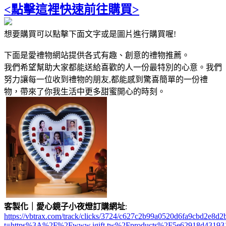
<點擊這裡快速前往購買>
想要購買可以點擊下面文字或是圖片進行購買喔!
下面是愛禮物網站提供各式有趣、創意的禮物推薦。
我們希望幫助大家都能送給喜歡的人一份最特別的心意。我們
努力讓每一位收到禮物的朋友,都能感到驚喜簡單的一份禮
物，帶來了你我生活中更多甜蜜開心的時刻。
客製化｜愛心鏡子小夜燈訂購網址
:
https://vbtrax.com/track/clicks/3724/c627c2b99a0520d6fa9cbd2e
t=https%3A%2F%2Fwww.igift.tw%2Fproducts%2F5e62918d43193