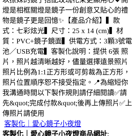
燈是相框關燈是鏡子一份創意又貼心的禮
物是鏡子更是回憶✨【產品介紹】▍款
式：七彩炫光▍尺寸：25 x 14 (cm)▍材
質：PVC+鏡子鏡面▍供電方式：3顆3號電
池／USB充電▍客製化說明：提供 6張 照
片，照片越清晰越好，儘量選擇遠景照片
照片比例為1:1正方形或可剪裁為正方形，
照片位置順序恕不接受指定。📍為縮短你
我溝通時間以下製作規則請仔細閱讀✅請
先&quot;完成付款&quot;後再上傳照片✅上
傳照片請使用
客製化｜愛心鏡子小夜燈
客製化｜愛心鏡子小夜燈商品網址
: