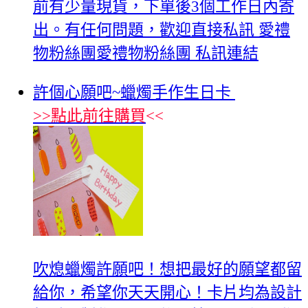
前有少量現貨，下單後3個工作日內寄
出。有任何問題，歡迎直接私訊 愛禮
物粉絲團愛禮物粉絲團 私訊連結
許個心願吧~蠟燭手作生日卡
>>
點此前往購買
<<
吹熄蠟燭許願吧！想把最好的願望都留
給你，希望你天天開心！卡片均為設計