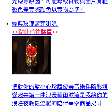
光線等原因，可能導致實物與圖片有輕
微色差實際顏色以實物為準。
經典玫瑰藍芽喇叭
>>
點此前往購買
<<
把對你的愛小心珍藏優美音樂伴隨彩燈
響起共譜一曲浪漫華爾滋這是我給你的
浪漫夜晚最溫暖的陪伴❤️🌹商品尺寸