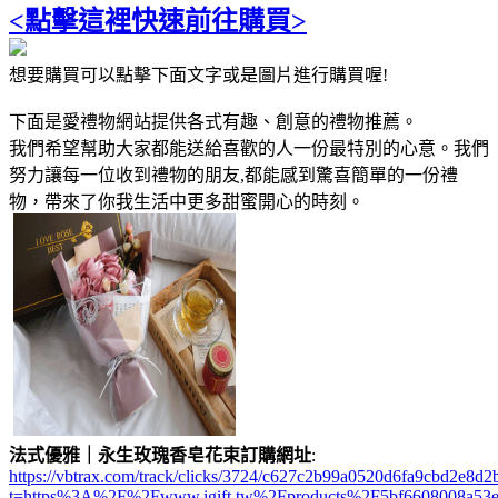
<點擊這裡快速前往購買>
想要購買可以點擊下面文字或是圖片進行購買喔!
下面是愛禮物網站提供各式有趣、創意的禮物推薦。
我們希望幫助大家都能送給喜歡的人一份最特別的心意。我們
努力讓每一位收到禮物的朋友,都能感到驚喜簡單的一份禮
物，帶來了你我生活中更多甜蜜開心的時刻。
法式優雅｜永生玫瑰香皂花束訂購網址
:
https://vbtrax.com/track/clicks/3724/c627c2b99a0520d6fa9cbd2e
t=https%3A%2F%2Fwww.igift.tw%2Fproducts%2F5bf6608008a53e