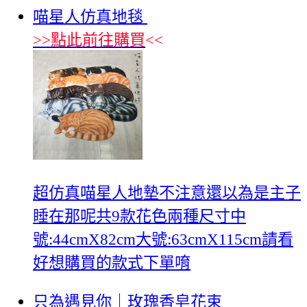
喵星人仿真地毯
>>
點此前往購買
<<
超仿真喵星人地墊不注意還以為是主子
睡在那呢共9款花色兩種尺寸中
號:44cmX82cm大號:63cmX115cm請看
好想購買的款式下單唷
只為遇見你｜玫瑰香皂花束