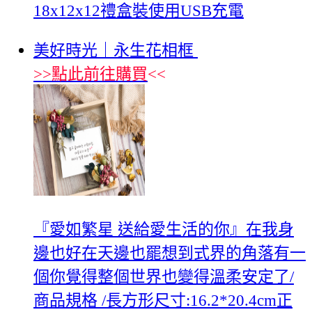
18x12x12禮盒裝使用USB充電
美好時光｜永生花相框
>>
點此前往購買
<<
『愛如繁星 送給愛生活的你』在我身
邊也好在天邊也罷想到式界的角落有一
個你覺得整個世界也變得溫柔安定了/
商品規格 /長方形尺寸:16.2*20.4cm正