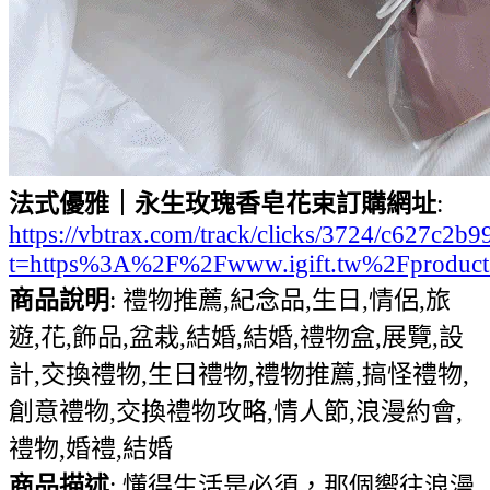
法式優雅｜永生玫瑰香皂花束訂購網址
:
https://vbtrax.com/track/clicks/3724/c627
t=https%3A%2F%2Fwww.igift.tw%2Fproduc
商品說明
: 禮物推薦,紀念品,生日,情侶,旅
遊,花,飾品,盆栽,結婚,結婚,禮物盒,展覽,設
計,交換禮物,生日禮物,禮物推薦,搞怪禮物,
創意禮物,交換禮物攻略,情人節,浪漫約會,
禮物,婚禮,結婚
商品描述
: 懂得生活是必須，那個嚮往浪漫