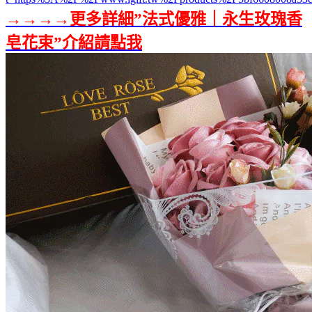
→→→→更多詳細”法式優雅｜永生玫瑰香
皂花束”介紹請點我