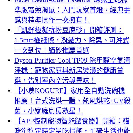
準版電競滑鼠：入門玩家首選，經典手
感與精準操作一次擁有！
「凱舒極凝抗粉豆腐砂」開箱評測：
1.5mm極細條，凝結力、除臭、可沖式
一次到位！貓砂推薦首選
Dyson Purifier Cool TP09 除甲醛空氣清
淨機：寵物家庭與新居裝潢的健康首
選，告別室內空污與異味！
【小慕KOGURE】家用全自動洗碗機
推薦！台式洗烘一體、熱風烘乾+UV殺
菌，小家庭廚房救星！
【APP控制寵物智能餵食器】開箱：貓
咪狗狗定時定量吃得飽，忙碌生活也能