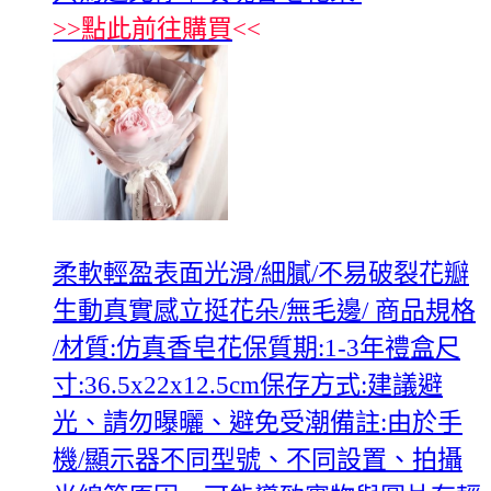
>>
點此前往購買
<<
柔軟輕盈表面光滑/細膩/不易破裂花瓣
生動真實感立挺花朵/無毛邊/ 商品規格
/材質:仿真香皂花保質期:1-3年禮盒尺
寸:36.5x22x12.5cm保存方式:建議避
光、請勿曝曬、避免受潮備註:由於手
機/顯示器不同型號、不同設置、拍攝