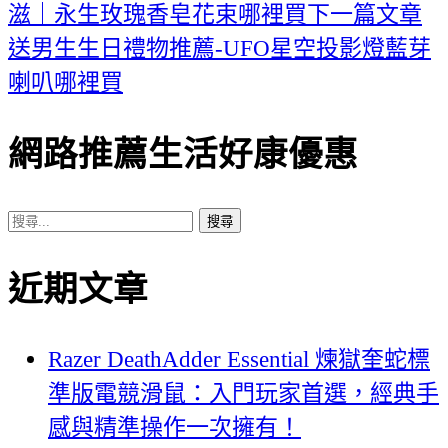
滋｜永生玫瑰香皂花束哪裡買
下一篇文章
章
送男生生日禮物推薦-UFO星空投影燈藍芽
導
喇叭哪裡買
覽
網路推薦生活好康優惠
搜
尋
近期文章
關
鍵
字:
Razer DeathAdder Essential 煉獄奎蛇標
準版電競滑鼠：入門玩家首選，經典手
感與精準操作一次擁有！