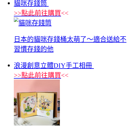
貓咪存錢筒
>>
點此前往購買
<<
‎日本的貓咪存錢桶太萌了～適合送給不
習慣存錢的他
浪漫創意立體DIY手工相冊
>>
點此前往購買
<<