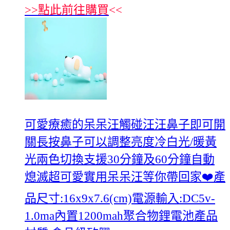
>>
點此前往購買
<<
可愛療癒的呆呆汪觸碰汪汪鼻子即可開
關長按鼻子可以調整亮度冷白光/暖黃
光兩色切換支援30分鐘及60分鐘自動
熄滅超可愛實用呆呆汪等你帶回家❤️產
品尺寸:16x9x7.6(cm)電源輸入:DC5v-
1.0ma內置1200mah聚合物鋰電池產品