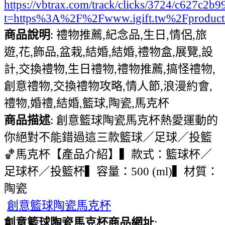
https://vbtrax.com/track/clicks/3724/c627
t=https%3A%2F%2Fwww.igift.tw%2Fproduc
商品說明
: 禮物推薦,紀念品,生日,情侶,旅
遊,花,飾品,盆栽,結婚,結婚,禮物盒,展覽,設
計,交換禮物,生日禮物,禮物推薦,搞怪禮物,
創意禮物,交換禮物攻略,情人節,浪漫約會,
禮物,婚禮,結婚,籃球,陶瓷,馬克杯
商品描述
: 創意籃球陶瓷馬克杯熱愛運動的
你絕對不能錯過這三款籃球／足球／投籃
🏀馬克杯【產品介紹】▍款式：籃球杯／
足球杯／投籃杯▍容量：500 (ml)▍材質：
陶瓷
創意籃球陶瓷馬克杯
創意籃球陶瓷馬克杯商品網址
: