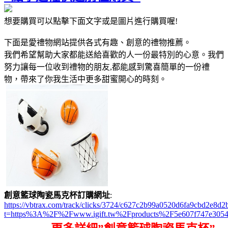
想要購買可以點擊下面文字或是圖片進行購買喔!
下面是愛禮物網站提供各式有趣、創意的禮物推薦。
我們希望幫助大家都能送給喜歡的人一份最特別的心意。我們
努力讓每一位收到禮物的朋友,都能感到驚喜簡單的一份禮
物，帶來了你我生活中更多甜蜜開心的時刻。
創意籃球陶瓷馬克杯訂購網址
:
https://vbtrax.com/track/clicks/3724/c627c2b99a0520d6fa9cbd2e
t=https%3A%2F%2Fwww.igift.tw%2Fproducts%2F5e607f747e305