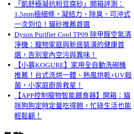
「凱舒極凝抗粉豆腐砂」開箱評測：
1.5mm極細條，凝結力、除臭、可沖式
一次到位！貓砂推薦首選
Dyson Purifier Cool TP09 除甲醛空氣清
淨機：寵物家庭與新居裝潢的健康首
選，告別室內空污與異味！
【小慕KOGURE】家用全自動洗碗機
推薦！台式洗烘一體、熱風烘乾+UV殺
菌，小家庭廚房救星！
【APP控制寵物智能餵食器】開箱：貓
咪狗狗定時定量吃得飽，忙碌生活也能
輕鬆顧！