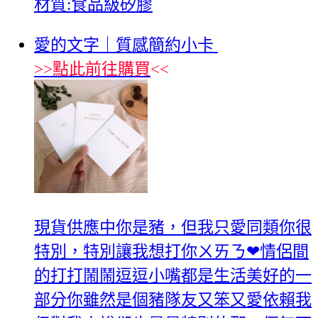
材質:食品級矽膠
愛的文字｜質感簡約小卡
>>
點此前往購買
<<
現貨供應中你是豬，但我只愛同類你很
特別，特別讓我想打你ㄨㄞㄋ❤情侶間
的打打鬧鬧逗逗小嘴都是生活美好的一
部分你雖然是個豬隊友又笨又愛依賴我