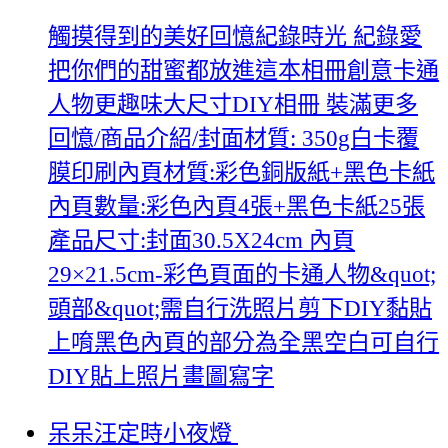
觸摸得到的美好回憶紀錄時光 紀錄愛
把你們的甜蜜都放進這本相冊創意卡通
人物更趣味大尺寸DIY相冊 裝滿更多
回憶/商品介紹/封面材質: 350g白卡覆
膜印刷內頁材質:彩色銅版紙+黑色卡紙
內頁數量:彩色內頁4張+黑色卡紙25張
產品尺寸:封面30.5X24cm 內頁
29×21.5cm-彩色頁面的卡通人物&quot;
頭部&quot;需自行洗照片剪下DIY黏貼
上唷黑色內頁的部分為全黑空白可自行
DIY貼上照片畫圖寫字
呆呆汪定時小夜燈