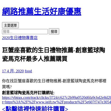
網路推薦生活好康優惠
搜
跳
主要選單
尋
至
搜
主
尋
2020生日禮物專賣店
要
關
內
巨蟹座喜歡的生日禮物推薦-創意籃球陶
鍵
容
字:
瓷馬克杯最多人推薦購買
區
17 4 月, 2020
food
你在找巨蟹座喜歡的生日禮物推薦-創意籃球陶瓷馬克杯哪裡
買嗎?
創意籃球陶瓷馬克杯訂購網址
:
https://vbtrax.com/track/clicks/3724/c627c2b99a0520d6fa9cbd2e
t=https%3A%2F%2Fwww.igift.tw%2Fproducts%2F5e607f747e305
<點擊這裡快速前往購買>