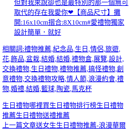
但對我來說卻也是最特別的那一個無可
取代的存在我愛你❤【商品尺寸】攤
開:16x10cm摺合:8X10cm#愛禮物獨家
設計簡單．就好
相關詞:禮物推薦,紀念品,生日,情侶,旅遊,
花,飾品,盆栽,結婚,結婚,禮物盒,展覽,設計,
交換禮物,生日禮物,禮物推薦,搞怪禮物,創
意禮物,交換禮物攻略,情人節,浪漫約會,禮
物,婚禮,結婚,籃球,陶瓷,馬克杯
生日禮物哪裡買
生日禮物排行榜
生日禮物
推薦
生日禮物送禮推薦
上一篇文章
送女生生日禮物推薦-浪漫華爾
文