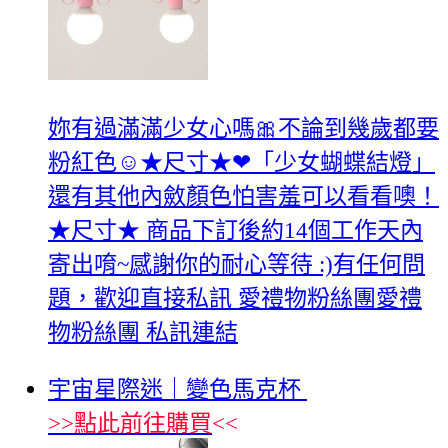
妳有過滿滿少女心嗎🎀不論到幾歲都要
粉紅色☺★尺寸★❤「少女蝴蝶結燈」
還有其他內斂顏色怕害羞可以看看噢！
★尺寸★ 商品下訂後約14個工作天內
寄出唷~感謝你的耐心等待 :)有任何問
題，歡迎直接私訊 愛禮物粉絲團愛禮
物粉絲團 私訊連結
宇宙星際迷｜變色馬克杯
>>
點此前往購買
<<