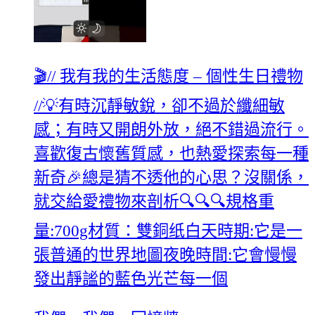
🎬// 我有我的生活態度 – 個性生日禮物
//💡有時沉靜敏銳，卻不過於纖細敏
感；有時又開朗外放，絕不錯過流行。
喜歡復古懷舊質感，也熱愛探索每一種
新奇🎉總是猜不透他的心思？沒關係，
就交給愛禮物來剖析🔍🔍🔍規格重
量:700g材質：雙銅纸白天時期:它是一
張普通的世界地圖夜晚時間:它會慢慢
發出靜謐的藍色光芒每一個