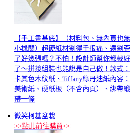
【手工書基底】（材料包、無內頁也無
小機關）超硬紙材割得手很痛、還割歪
了好幾張嗎？不怕！設計師幫你都裁好
了～拼接組裝也能說是自己做！款式：
卡其色木紋紙、Tiffany綠丹迪紙內容：
美術紙、硬紙板（不含內頁）、綁帶緞
帶一條
微笑柯基盆栽
>>
點此前往購買
<<