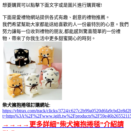
想要購買可以點擊下面文字或是圖片進行購買喔!
下面是愛禮物網站提供各式有趣、創意的禮物推薦。
我們希望幫助大家都能送給喜歡的人一份最特別的心意。我們
努力讓每一位收到禮物的朋友,都能感到驚喜簡單的一份禮
物，帶來了你我生活中更多甜蜜開心的時刻。
柴犬擁抱捲毯訂購網址
:
https://vbtrax.com/track/clicks/3724/c627c2b99a0520d6fa9cbd2e
t=https%3A%2F%2Fwww.igift.tw%2Fproducts%2F59e46b2655211
→→→→更多詳細”柴犬擁抱捲毯”介紹請