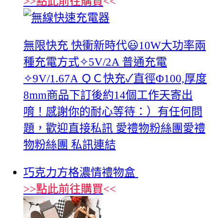
>>
點此前往購買
<<
無限快充 快衝新時代😃10W大功率兩
種充電方式✧5V/2A 普通充電
✧9V/1.67A ＱＣ快充✓直徑Φ100,厚度
8mm商品下訂後約14個工作天寄出
唷！感謝你的耐心等待：）有任何問
題，歡迎直接私訊 愛禮物粉絲團愛禮
物粉絲團 私訊連結
巧克力方格濃情禮物盒
>>
點此前往購買
<<