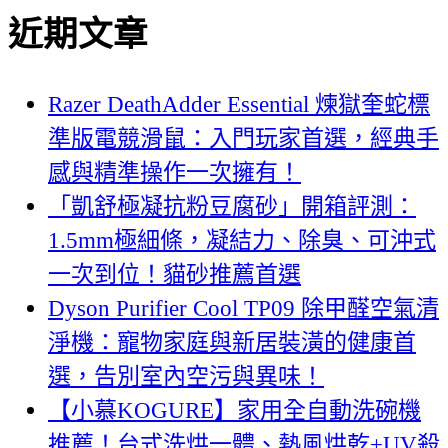
尋
近期文章
關
鍵
字:
Razer DeathAdder Essential 煉獄奎蛇標
準版電競滑鼠：入門玩家首選，經典手
感與精準操作一次擁有！
「凱舒極凝抗粉豆腐砂」開箱評測：
1.5mm極細條，凝結力、除臭、可沖式
一次到位！貓砂推薦首選
Dyson Purifier Cool TP09 除甲醛空氣清
淨機：寵物家庭與新居裝潢的健康首
選，告別室內空污與異味！
【小慕KOGURE】家用全自動洗碗機
推薦！台式洗烘一體、熱風烘乾+UV殺