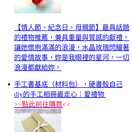
【情人節、紀念日、母親節】最具話題
的禮物推薦，兼具重量與質感的獻禮，
讓她懷抱滿滿的浪漫，水晶玫瑰閃耀著
的愛情故事，妳是我眼裡的星河，一切
浪漫都獻給妳。
手工書基底（材料包），硬書殼自己
diy的手工相冊最走心｜愛禮物
>>
點此前往購買
<<