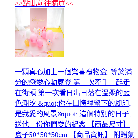
>>
點此前往購買
<<
一顆真心加上一個驚喜禮物盒, 等於滿
分的戀愛心動感覺 第一次牽手一起走
在街頭 第一次看日出日落在溫柔的藍
色潮汐 &quot;你在回憶裡留下的腳印,
是我愛的風景&quot; 這個特別的日子,
送他一份你們愛的紀念 【商品尺寸】
盒子50*50*50cm 【商品資訊】 附贈氣