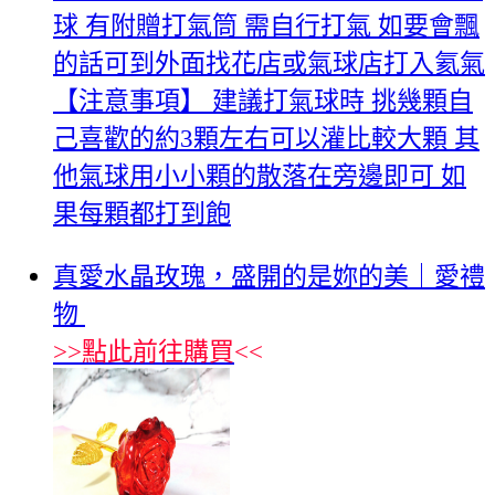
球 有附贈打氣筒 需自行打氣 如要會飄
的話可到外面找花店或氣球店打入氦氣
【注意事項】 建議打氣球時 挑幾顆自
己喜歡的約3顆左右可以灌比較大顆 其
他氣球用小小顆的散落在旁邊即可 如
果每顆都打到飽
真愛水晶玫瑰，盛開的是妳的美｜愛禮
物
>>
點此前往購買
<<