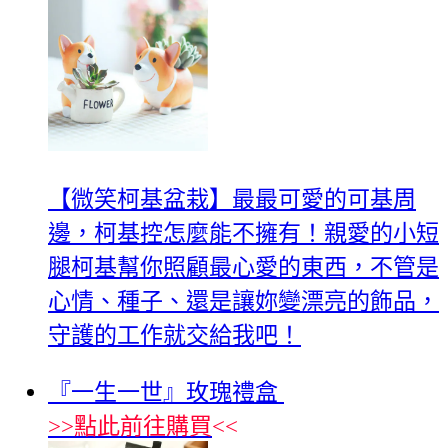
【微笑柯基盆栽】最最可愛的可基周
邊，柯基控怎麼能不擁有！親愛的小短
腿柯基幫你照顧最心愛的東西，不管是
心情、種子、還是讓妳變漂亮的飾品，
守護的工作就交給我吧！
『一生一世』玫瑰禮盒
>>
點此前往購買
<<