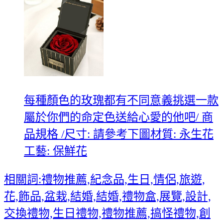
每種顏色的玫瑰都有不同意義挑選一款
屬於你們的命定色送給心愛的他吧/ 商
品規格 /尺寸: 請參考下圖材質: 永生花
工藝: 保鮮花
相關詞:禮物推薦,紀念品,生日,情侶,旅遊,
花,飾品,盆栽,結婚,結婚,禮物盒,展覽,設計,
交換禮物,生日禮物,禮物推薦,搞怪禮物,創