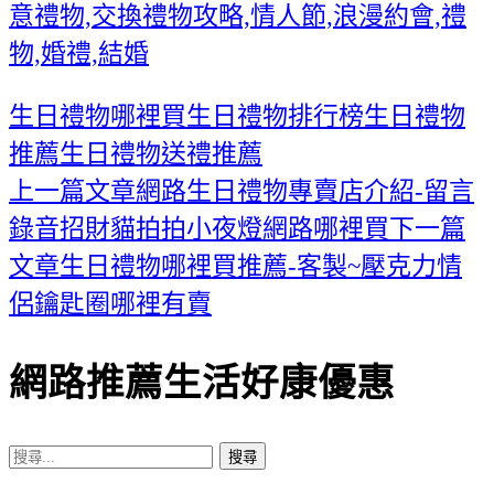
意禮物,交換禮物攻略,情人節,浪漫約會,禮
物,婚禮,結婚
生日禮物哪裡買
生日禮物排行榜
生日禮物
推薦
生日禮物送禮推薦
上一篇文章
網路生日禮物專賣店介紹-留言
文
錄音招財貓拍拍小夜燈網路哪裡買
下一篇
章
文章
生日禮物哪裡買推薦-客製~壓克力情
導
侶鑰匙圈哪裡有賣
覽
網路推薦生活好康優惠
搜