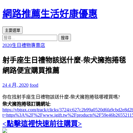
網路推薦生活好康優惠
搜
跳
主要選單
尋
至
搜
主
尋
2020生日禮物專賣店
要
關
內
射手座生日禮物該送什麼-柴犬擁抱捲毯
鍵
容
字:
網路便宜購買推薦
區
24 4 月, 2020
food
你在找射手座生日禮物該送什麼-柴犬擁抱捲毯哪裡買嗎?
柴犬擁抱捲毯訂購網址
:
https://vbtrax.com/track/clicks/3724/c627c2b99a0520d6fa9cbd2e
t=https%3A%2F%2Fwww.igift.tw%2Fproducts%2F59e46b2655211
<點擊這裡快速前往購買>