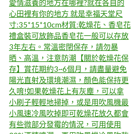
愛情滋養的地方在哪裡?就在各自的
心田裡有你的地方 就是幸福天堂尺
寸:35*15*10cm材質:乾燥花、香皂花
禮盒裝可放飾品香皂花一般可以存放
3年左右。常溫密閉保存，請勿暴
晒、高溫，注意防潮【關於乾燥花保
存】賞花期約3~6個月，請盡量避免
陽光直射及環境潮濕，顏色能保持更
久唷!如果乾燥花上有灰塵，可以拿
小刷子輕輕地掃掉，或是用吹風機最
小風速冷風吹掉即可乾燥花放久都會
有些微部分發霉的情況，可用使用