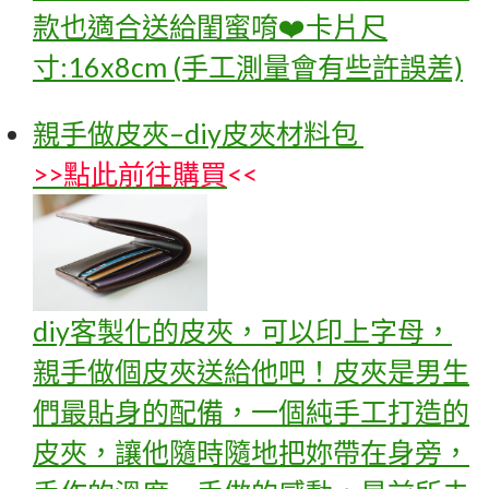
款也適合送給閨蜜唷❤️卡片尺
寸:16x8cm (手工測量會有些許誤差)
親手做皮夾–diy皮夾材料包
>>
點此前往購買
<<
diy客製化的皮夾，可以印上字母，
親手做個皮夾送給他吧！皮夾是男生
們最貼身的配備，一個純手工打造的
皮夾，讓他隨時隨地把妳帶在身旁，