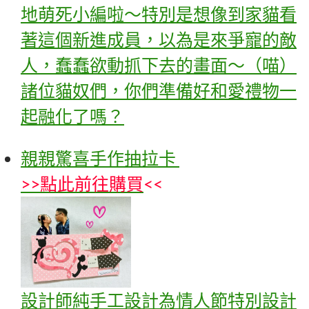
地萌死小編啦～特別是想像到家貓看
著這個新進成員，以為是來爭寵的敵
人，蠢蠢欲動抓下去的畫面～（喵）
諸位貓奴們，你們準備好和愛禮物一
起融化了嗎？
親親驚喜手作抽拉卡
>>
點此前往購買
<<
設計師純手工設計為情人節特別設計