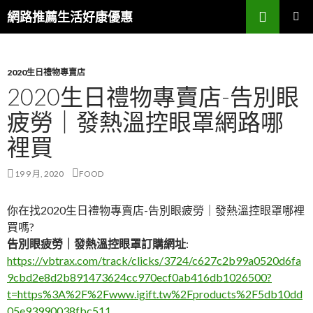
搜
網路推薦生活好康優惠
尋
跳
主要選單
至
主
要
2020生日禮物專賣店
內
2020生日禮物專賣店-告別眼
容
疲勞｜發熱溫控眼罩網路哪
區
裡買
19 9 月, 2020
FOOD
你在找2020生日禮物專賣店-告別眼疲勞｜發熱溫控眼罩哪裡
買嗎?
告別眼疲勞｜發熱溫控眼罩訂購網址
:
https://vbtrax.com/track/clicks/3724/c627c2b99a0520d6fa
9cbd2e8d2b891473624cc970ecf0ab416db1026500?
t=https%3A%2F%2Fwww.igift.tw%2Fproducts%2F5db10dd
05e93990038fbc511