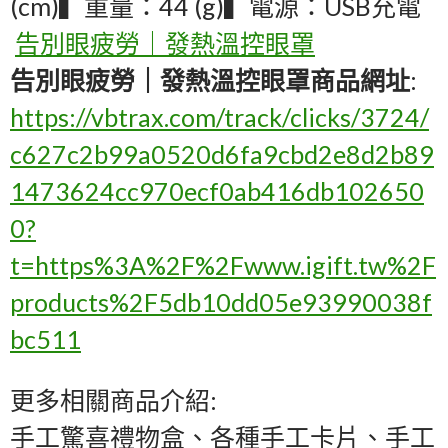
(cm)▍重量：44 (g)▍電源：USB充電
告別眼疲勞｜發熱溫控眼罩
告別眼疲勞｜發熱溫控眼罩商品網址
:
https://vbtrax.com/track/clicks/3724/
c627c2b99a0520d6fa9cbd2e8d2b89
1473624cc970ecf0ab416db102650
0?
t=https%3A%2F%2Fwww.igift.tw%2F
products%2F5db10dd05e93990038f
bc511
更多相關商品介紹:
手工驚喜禮物盒、各種手工卡片、手工