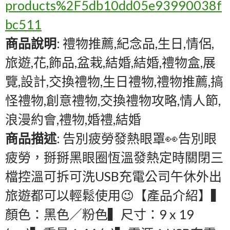
products%2F5db10dd05e93990038f
bc511
商品說明
: 禮物推薦,紀念品,生日,情侶,
旅遊,花,飾品,盆栽,結婚,結婚,禮物盒,展
覽,設計,交換禮物,生日禮物,禮物推薦,搞
怪禮物,創意禮物,交換禮物攻略,情人節,
浪漫約會,禮物,婚禮,結婚
商品描述
: 告別疲勞發熱眼罩👀告別眼
疲勞，掰掰黑眼圈恆溫發熱定時關閉三
檔控溫可拆可洗USB充電公司午休外出
旅遊都可以輕鬆使用😉【產品介紹】▍
顏色：黑色／粉色▍尺寸：9 x 19