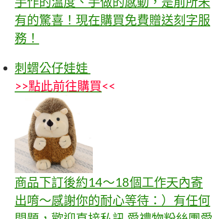
手作的溫度、手做的感動，是前所未
有的驚喜！現在購買免費贈送刻字服
務！
刺蝟公仔娃娃
>>
點此前往購買
<<
商品下訂後約14～18個工作天內寄
出唷～感謝你的耐心等待：）有任何
問題，歡迎直接私訊 愛禮物粉絲團愛