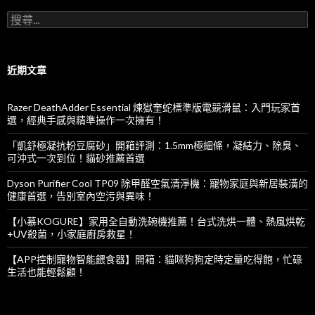
搜
尋
關
鍵
字
近期文章
:
Razer DeathAdder Essential 煉獄奎蛇標準版電競滑鼠：入門玩家首
選，經典手感與精準操作一次擁有！
「凱舒極凝抗粉豆腐砂」開箱評測：1.5mm極細條，凝結力、除臭、
可沖式一次到位！貓砂推薦首選
Dyson Purifier Cool TP09 除甲醛空氣清淨機：寵物家庭與新居裝潢的
健康首選，告別室內空污與異味！
【小慕KOGURE】家用全自動洗碗機推薦！台式洗烘一體、熱風烘乾
+UV殺菌，小家庭廚房救星！
【APP控制寵物智能餵食器】開箱：貓咪狗狗定時定量吃得飽，忙碌
生活也能輕鬆顧！