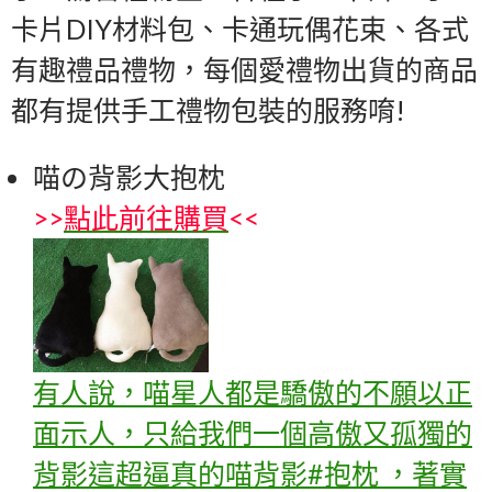
卡片DIY材料包、卡通玩偶花束、各式
有趣禮品禮物，每個愛禮物出貨的商品
都有提供手工禮物包裝的服務唷!
喵の背影大抱枕
>>
點此前往購買
<<
有人說，喵星人都是驕傲的不願以正
面示人，只給我們一個高傲又孤獨的
背影這超逼真的喵背影#抱枕 ，著實