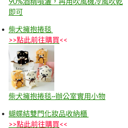
90%酒精噴灑，再用吹風機冷風吹乾
即可
柴犬擁抱捲毯
>>
點此前往購買
<<
柴犬擁抱捲毯~辦公室實用小物
蝴蝶結雙門化妝品收納櫃
>>
點此前往購買
<<