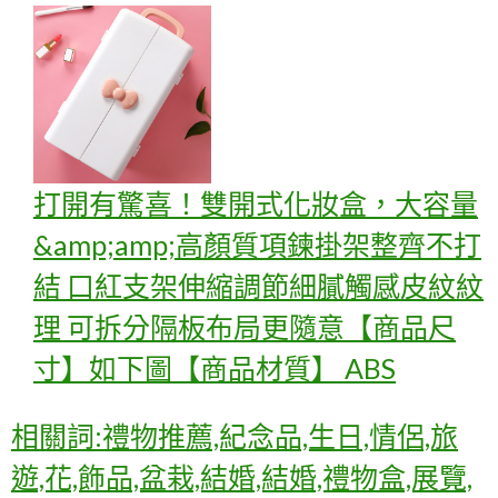
打開有驚喜！雙開式化妝盒，大容量
&amp;amp;高顏質項鍊掛架整齊不打
結 口紅支架伸縮調節細膩觸感皮紋紋
理 可拆分隔板布局更隨意【商品尺
寸】如下圖【商品材質】 ABS
相關詞:禮物推薦,紀念品,生日,情侶,旅
遊,花,飾品,盆栽,結婚,結婚,禮物盒,展覽,