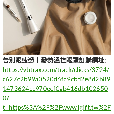
告別眼疲勞｜發熱溫控眼罩訂購網址
:
https://vbtrax.com/track/clicks/3724/
c627c2b99a0520d6fa9cbd2e8d2b89
1473624cc970ecf0ab416db102650
0?
t=https%3A%2F%2Fwww.igift.tw%2F