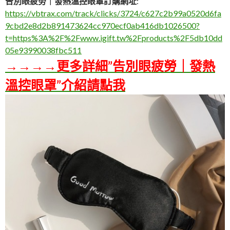
告別眼疲勞｜發熱溫控眼罩訂購網址
:
https://vbtrax.com/track/clicks/3724/c627c2b99a0520d6fa
9cbd2e8d2b891473624cc970ecf0ab416db1026500?
t=https%3A%2F%2Fwww.igift.tw%2Fproducts%2F5db10dd
05e93990038fbc511
→→→→更多詳細”告別眼疲勞｜發熱
溫控眼罩”介紹請點我