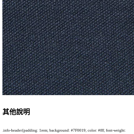
其他說明
.info-header{padding: 1rem; background: #7F0019; color: #fff; font-weight: