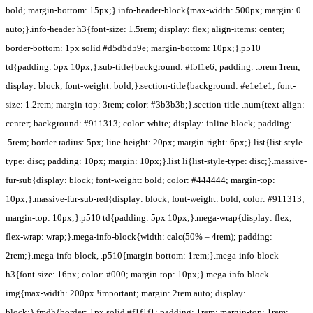
bold; margin-bottom: 15px;}.info-header-block{max-width: 500px; margin: 0
auto;}.info-header h3{font-size: 1.5rem; display: flex; align-items: center;
border-bottom: 1px solid #d5d5d59e; margin-bottom: 10px;}.p510
td{padding: 5px 10px;}.sub-title{background: #f5f1e6; padding: .5rem 1rem;
display: block; font-weight: bold;}.section-title{background: #e1e1e1; font-
size: 1.2rem; margin-top: 3rem; color: #3b3b3b;}.section-title .num{text-align:
center; background: #911313; color: white; display: inline-block; padding:
.5rem; border-radius: 5px; line-height: 20px; margin-right: 6px;}.list{list-style-
type: disc; padding: 10px; margin: 10px;}.list li{list-style-type: disc;}.massive-
fur-sub{display: block; font-weight: bold; color: #444444; margin-top:
10px;}.massive-fur-sub-red{display: block; font-weight: bold; color: #911313;
margin-top: 10px;}.p510 td{padding: 5px 10px;}.mega-wrap{display: flex;
flex-wrap: wrap;}.mega-info-block{width: calc(50% – 4rem); padding:
2rem;}.mega-info-block, .p510{margin-bottom: 1rem;}.mega-info-block
h3{font-size: 16px; color: #000; margin-top: 10px;}.mega-info-block
img{max-width: 200px !important; margin: 2rem auto; display:
block;}.fmdh{border: 1px solid #f1f1f1; padding: 1rem; margin-top: 1rem;