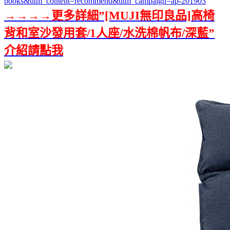
books&utm_content=recommend&utm_campaign=ap-201903
→→→→更多詳細”[MUJI無印良品]高椅
背和室沙發用套/1人座/水洗棉帆布/深藍”
介紹請點我