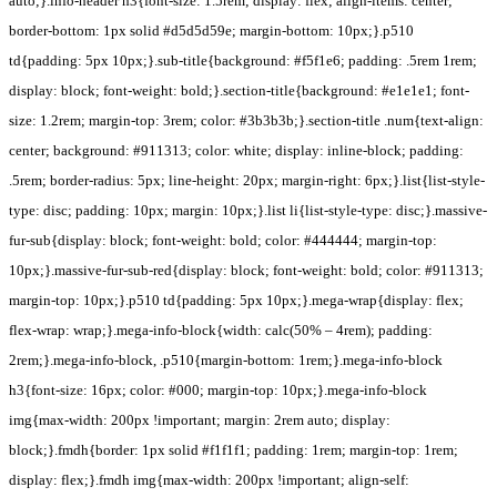
auto;}.info-header h3{font-size: 1.5rem; display: flex; align-items: center;
border-bottom: 1px solid #d5d5d59e; margin-bottom: 10px;}.p510
td{padding: 5px 10px;}.sub-title{background: #f5f1e6; padding: .5rem 1rem;
display: block; font-weight: bold;}.section-title{background: #e1e1e1; font-
size: 1.2rem; margin-top: 3rem; color: #3b3b3b;}.section-title .num{text-align:
center; background: #911313; color: white; display: inline-block; padding:
.5rem; border-radius: 5px; line-height: 20px; margin-right: 6px;}.list{list-style-
type: disc; padding: 10px; margin: 10px;}.list li{list-style-type: disc;}.massive-
fur-sub{display: block; font-weight: bold; color: #444444; margin-top:
10px;}.massive-fur-sub-red{display: block; font-weight: bold; color: #911313;
margin-top: 10px;}.p510 td{padding: 5px 10px;}.mega-wrap{display: flex;
flex-wrap: wrap;}.mega-info-block{width: calc(50% – 4rem); padding:
2rem;}.mega-info-block, .p510{margin-bottom: 1rem;}.mega-info-block
h3{font-size: 16px; color: #000; margin-top: 10px;}.mega-info-block
img{max-width: 200px !important; margin: 2rem auto; display:
block;}.fmdh{border: 1px solid #f1f1f1; padding: 1rem; margin-top: 1rem;
display: flex;}.fmdh img{max-width: 200px !important; align-self: