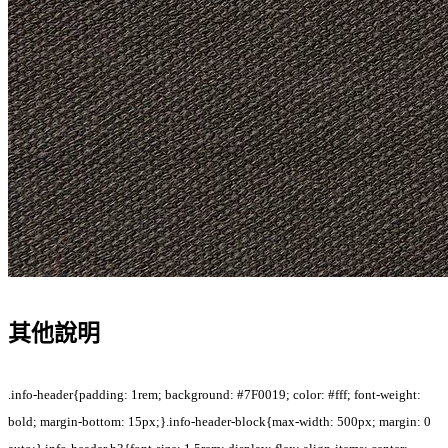
其他說明
.info-header{padding: 1rem; background: #7F0019; color: #fff; font-weight:
bold; margin-bottom: 15px;}.info-header-block{max-width: 500px; margin: 0