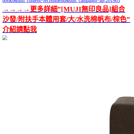
books&utm_content=recommend&utm_campaign=ap-201903
→→→→更多詳細”[MUJI無印良品]組合
沙發/附扶手本體用套/大/水洗棉帆布/棕色”
介紹請點我