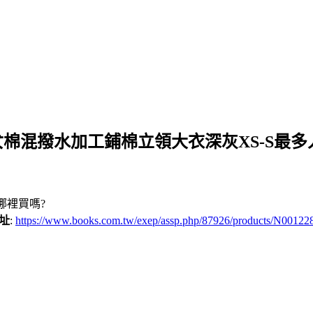
]女棉混撥水加工鋪棉立領大衣深灰XS-S最
哪裡買嗎?
網址
:
https://www.books.com.tw/exep/assp.php/87926/products/N00