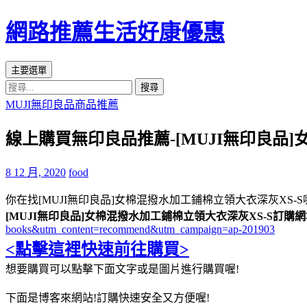
網路推薦生活好康優惠
搜
跳
主要選單
尋
至
搜
主
尋
MUJI無印良品商品推薦
要
關
內
線上購買無印良品推薦-[MUJI無印良品
鍵
容
字:
區
8 12 月, 2020
food
你在找[MUJI無印良品]女棉混撥水加工鋪棉立領大衣深灰XS-S
[MUJI無印良品]女棉混撥水加工鋪棉立領大衣深灰XS-S訂購
books&utm_content=recommend&utm_campaign=ap-201903
<點擊這裡快速前往購買>
想要購買可以點擊下面文字或是圖片進行購買喔!
下面是博客來網站!訂購快速安全又方便喔!