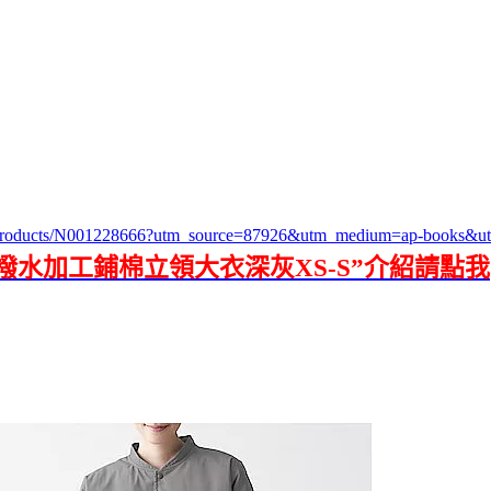
26/products/N001228666?utm_source=87926&utm_medium=ap-books&
混撥水加工鋪棉立領大衣深灰XS-S”介紹請點我