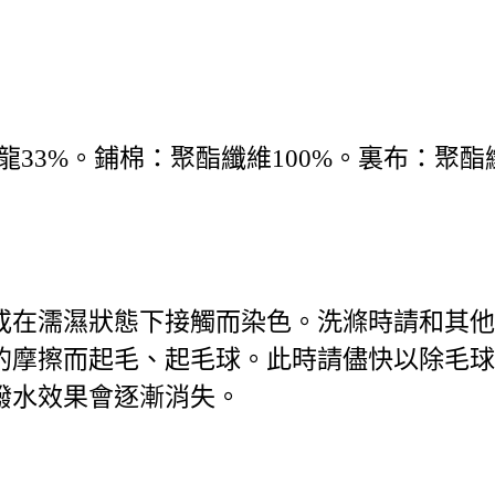
尼龍33%。鋪棉：聚酯纖維100%。裏布：聚酯
或在濡濕狀態下接觸而染色。洗滌時請和其
的摩擦而起毛、起毛球。此時請儘快以除毛
撥水效果會逐漸消失。