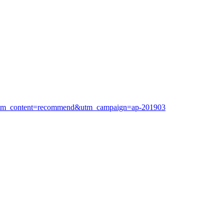
utm_content=recommend&utm_campaign=ap-201903