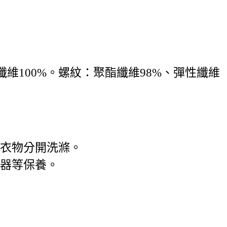
纖維100%。螺紋：聚酯纖維98%、彈性纖維
他衣物分開洗滌。
球器等保養。