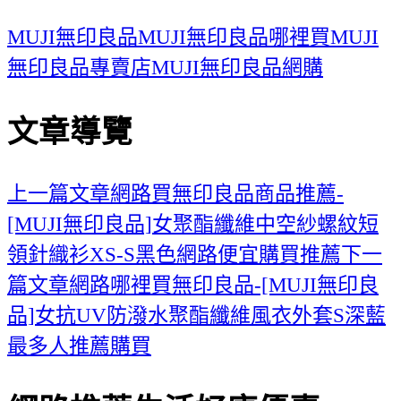
MUJI無印良品
MUJI無印良品哪裡買
MUJI
無印良品專賣店
MUJI無印良品網購
文章導覽
上一篇文章
網路買無印良品商品推薦-
[MUJI無印良品]女聚酯纖維中空紗螺紋短
領針織衫XS-S黑色網路便宜購買推薦
下一
篇文章
網路哪裡買無印良品-[MUJI無印良
品]女抗UV防潑水聚酯纖維風衣外套S深藍
最多人推薦購買