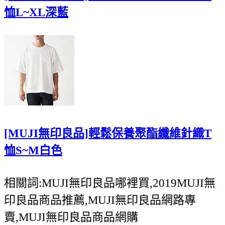
恤L~XL深藍
[MUJI無印良品]輕鬆保養聚酯纖維針織T
恤S~M白色
相關詞:MUJI無印良品哪裡買,2019MUJI無
印良品商品推薦,MUJI無印良品網路專
賣,MUJI無印良品商品網購