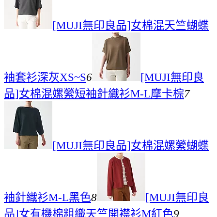
[MUJI無印良品]女棉混天竺蝴蝶
袖套衫深灰XS~S
6
[MUJI無印良
品]女棉混嫘縈短袖針織衫M-L摩卡棕
7
[MUJI無印良品]女棉混嫘縈蝴蝶
袖針織衫M-L黑色
8
[MUJI無印良
品]女有機棉粗織天竺開襟衫M紅色
9