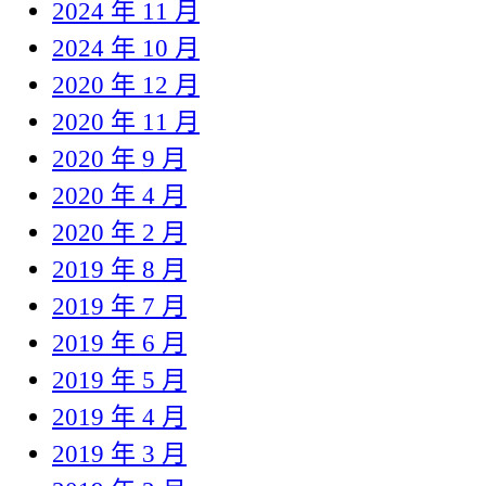
2024 年 11 月
2024 年 10 月
2020 年 12 月
2020 年 11 月
2020 年 9 月
2020 年 4 月
2020 年 2 月
2019 年 8 月
2019 年 7 月
2019 年 6 月
2019 年 5 月
2019 年 4 月
2019 年 3 月