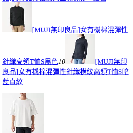
[MUJI無印良品]女有機棉混彈性
針織高領T恤S黑色
10
[MUJI無印
良品]女有機棉混彈性針織橫紋高領T恤S暗
藍直紋