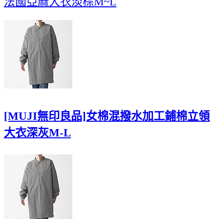
法國亞麻大衣淡棕M~L
[MUJI無印良品]女棉混撥水加工鋪棉立領
大衣深灰M-L