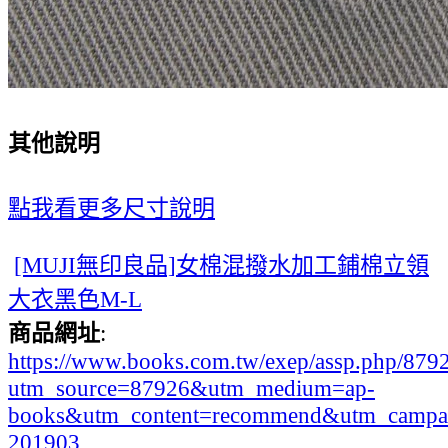
其他說明
點我看更多尺寸說明
[MUJI無印良品]女棉混撥水加工鋪棉立領
大衣黑色M-L
商品網址
:
https://www.books.com.tw/exep/assp.php/87
utm_source=87926&utm_medium=ap-
books&utm_content=recommend&utm_campa
201903