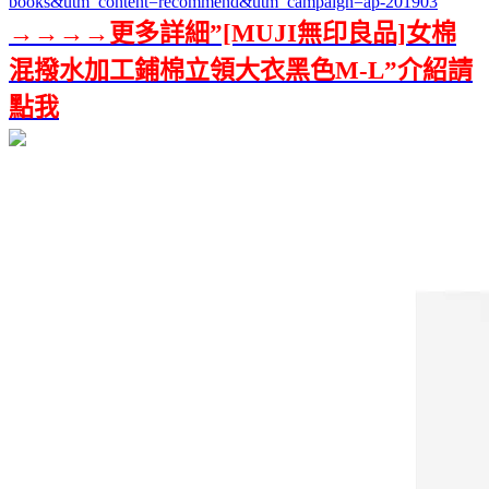
books&utm_content=recommend&utm_campaign=ap-201903
→→→→更多詳細”[MUJI無印良品]女棉
混撥水加工鋪棉立領大衣黑色M-L”介紹請
點我