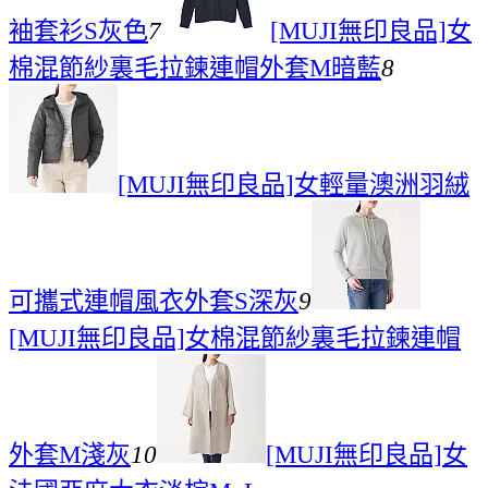
袖套衫S灰色
7
[MUJI無印良品]女
棉混節紗裏毛拉鍊連帽外套M暗藍
8
[MUJI無印良品]女輕量澳洲羽絨
可攜式連帽風衣外套S深灰
9
[MUJI無印良品]女棉混節紗裏毛拉鍊連帽
外套M淺灰
10
[MUJI無印良品]女