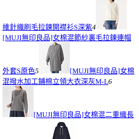
維針織刷毛拉鍊開襟衫S深紫
4
[MUJI無印良品]女棉混節紗裏毛拉鍊連帽
外套S原色
5
[MUJI無印良品]女棉
混撥水加工鋪棉立領大衣深灰M-L
6
[MUJI無印良品]女棉混二重織長