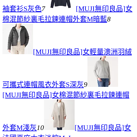
袖套衫S灰色
7
[MUJI無印良品]女
棉混節紗裏毛拉鍊連帽外套M暗藍
8
[MUJI無印良品]女輕量澳洲羽絨
可攜式連帽風衣外套S深灰
9
[MUJI無印良品]女棉混節紗裏毛拉鍊連帽
外套M淺灰
10
[MUJI無印良品]女