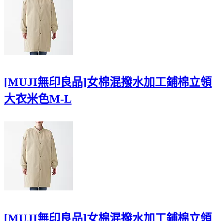
[MUJI無印良品]女棉混撥水加工鋪棉立領
大衣米色M-L
[MUJI無印良品]女棉混撥水加工鋪棉立領