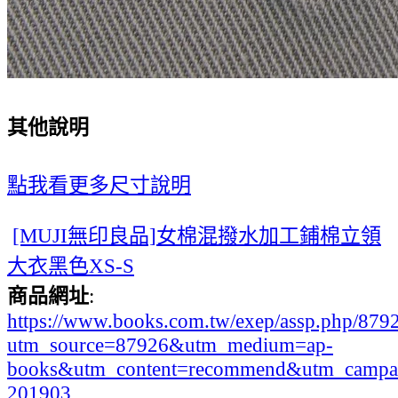
其他說明
點我看更多尺寸說明
[MUJI無印良品]女棉混撥水加工鋪棉立領
大衣黑色XS-S
商品網址
:
https://www.books.com.tw/exep/assp.php/87
utm_source=87926&utm_medium=ap-
books&utm_content=recommend&utm_campa
201903