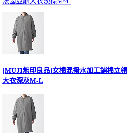
法國亞麻大衣淡棕M~L
[MUJI無印良品]女棉混撥水加工鋪棉立領
大衣深灰M-L