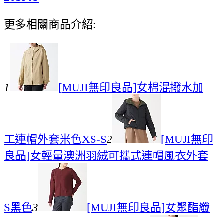
更多相關商品介紹:
1
[MUJI無印良品]女棉混撥水加
工連帽外套米色XS-S
2
[MUJI無印
良品]女輕量澳洲羽絨可攜式連帽風衣外套
S黑色
3
[MUJI無印良品]女聚酯纖