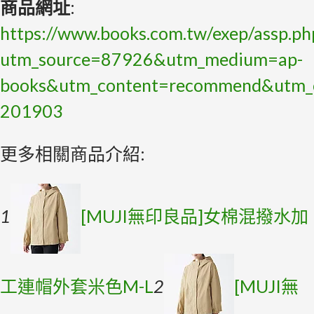
商品網址
:
https://www.books.com.tw/exep/assp.
utm_source=87926&utm_medium=ap-
books&utm_content=recommend&utm_
201903
更多相關商品介紹:
1
[MUJI無印良品]女棉混撥水加
工連帽外套米色M-L
2
[MUJI無