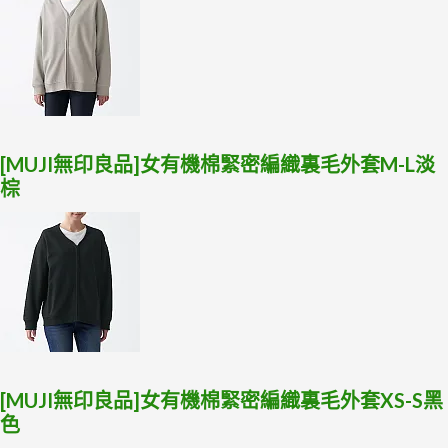
[MUJI無印良品]女有機棉緊密編織裏毛外套M-L淡
棕
[MUJI無印良品]女有機棉緊密編織裏毛外套XS-S黑
色