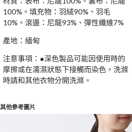
材質：表布：尼龍100%。裏布：尼龍
100%。填充物：羽絨90%、羽毛
10%。滾邊：尼龍93%、彈性纖維7%
產地：緬甸
注意事項：●深色製品可能因使用時的
摩擦或在濡濕狀態下接觸而染色。洗滌
時請和其他衣物分開洗滌。
其他參考圖片