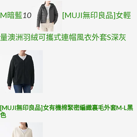
M暗藍
10
[MUJI無印良品]女輕
量澳洲羽絨可攜式連帽風衣外套S深灰
[MUJI無印良品]女有機棉緊密編織裏毛外套M-L黑
色