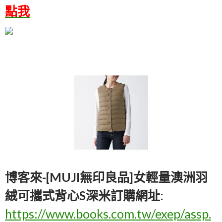
點我
博客來-[MUJI無印良品]女輕量澳洲羽
絨可攜式背心S深米訂購網址
:
https://www.books.com.tw/exep/assp.