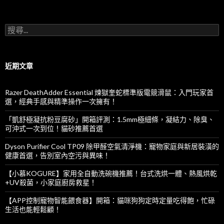
搜
尋
關
鍵
字:
近期文章
Razer DeathAdder Essential 煉獄奎蛇標準版電競滑鼠：入門玩家首
選，經典手感與精準操作一次擁有！
「凱舒極凝抗粉豆腐砂」開箱評測：1.5mm極細條，凝結力、除臭、
可沖式一次到位！貓砂推薦首選
Dyson Purifier Cool TP09 除甲醛空氣清淨機：寵物家庭與新居裝潢的
健康首選，告別室內空污與異味！
【小慕KOGURE】家用全自動洗碗機推薦！台式洗烘一體、熱風烘乾
+UV殺菌，小家庭廚房救星！
【APP控制寵物智能餵食器】開箱：貓咪狗狗定時定量吃得飽，忙碌
生活也能輕鬆顧！