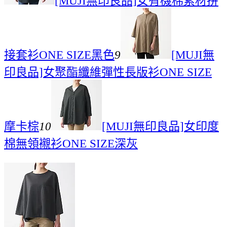
[MUJI無印良品]女有機棉素材拼
接套衫ONE SIZE黑色
9
[MUJI無
印良品]女聚酯纖維彈性長版衫ONE SIZE
摩卡棕
10
[MUJI無印良品]女印度
棉無領襯衫ONE SIZE深灰