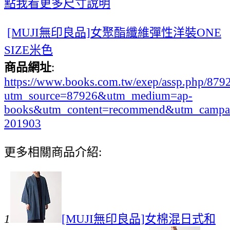
點我看更多尺寸說明
[MUJI無印良品]女聚酯纖維彈性洋裝ONE
SIZE米色
商品網址
:
https://www.books.com.tw/exep/assp.php/87
utm_source=87926&utm_medium=ap-
books&utm_content=recommend&utm_campa
201903
更多相關商品介紹:
1
[MUJI無印良品]女棉混日式和