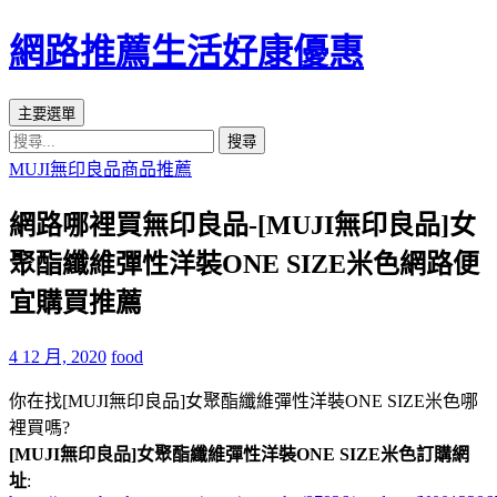
網路推薦生活好康優惠
搜
跳
主要選單
尋
至
搜
主
尋
MUJI無印良品商品推薦
要
關
內
網路哪裡買無印良品-[MUJI無印良品]女
鍵
容
字:
聚酯纖維彈性洋裝ONE SIZE米色網路便
區
宜購買推薦
4 12 月, 2020
food
你在找[MUJI無印良品]女聚酯纖維彈性洋裝ONE SIZE米色哪
裡買嗎?
[MUJI無印良品]女聚酯纖維彈性洋裝ONE SIZE米色訂購網
址
: