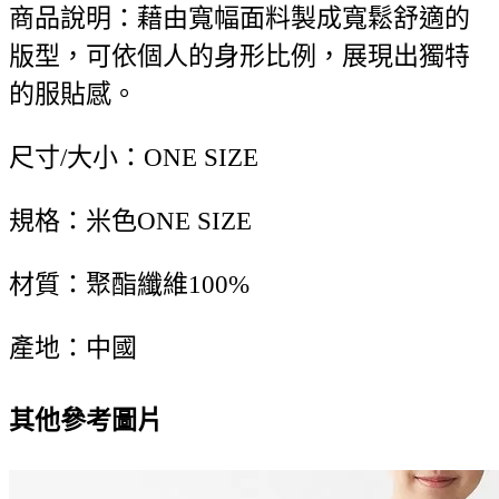
商品說明：藉由寬幅面料製成寬鬆舒適的
版型，可依個人的身形比例，展現出獨特
的服貼感。
尺寸/大小：ONE SIZE
規格：米色ONE SIZE
材質：聚酯纖維100%
產地：中國
其他參考圖片