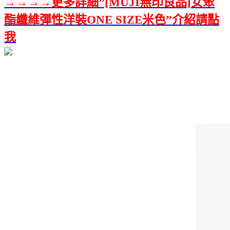
→→→→更多詳細”[MUJI無印良品]女聚
酯纖維彈性洋裝ONE SIZE米色”介紹請點
我