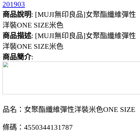
201903
商品說明
: [MUJI無印良品]女聚酯纖維彈性
洋裝ONE SIZE米色
商品描述
: [MUJI無印良品]女聚酯纖維彈性
洋裝ONE SIZE米色
商品簡介
:
品名：女聚酯纖維彈性洋裝米色ONE SIZE
條碼：4550344131787